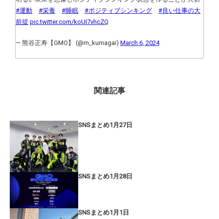
#運動
#栄養
#睡眠
#ポジティブシンキング
#良い仕事の大
前提
pic.twitter.com/koUI7vhcZQ
— 熊谷正寿【GMO】 (@m_kumagai)
March 6, 2024
関連記事
SNSまとめ1月27日
SNSまとめ1月28日
SNSまとめ1月1日