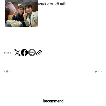
SNSまとめ10月10日
share：
Post
< 前へ
次へ >
navigation
Recommend