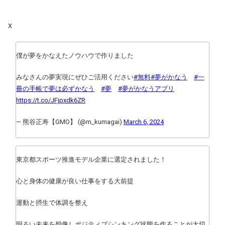
X
僕が夢をかなえたノウハウで作りました
みなさんの夢実現にぜひご活用ください
#無料
#夢がかなう
#一
冊の手帳で夢は必ずかなう
#夢
#夢がかなうアプリ
https://t.co/JFjpxdk6ZR
— 熊谷正寿【GMO】 (@m_kumagai)
March 6, 2024
東京都スポーツ推進モデル企業に選定されました！
心と身体の健康が良い仕事をする大前提
運動と摂生で体調を整え
明るい未来を想像しポジティブシンキング状態を作ることが大切