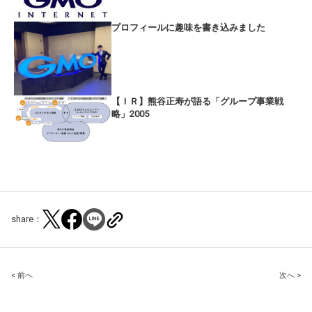
プロフィールに趣味を書き込みました
【ＩＲ】熊谷正寿が語る「グループ事業戦
略」2005
share：
Post
< 前へ
次へ >
navigation