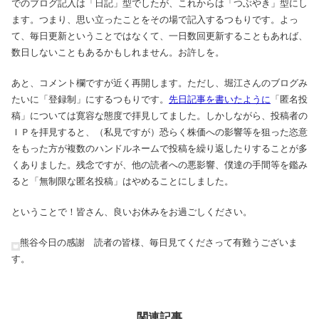
でのブログ記入は「日記」型でしたが、これからは「つぶやき」型にし
ます。つまり、思い立ったことをその場で記入するつもりです。よっ
て、毎日更新ということではなくて、一日数回更新することもあれば、
数日しないこともあるかもしれません。お許しを。
あと、コメント欄ですが近く再開します。ただし、堀江さんのブログみ
たいに「登録制」にするつもりです。
先日記事を書いたように
「匿名投
稿」については寛容な態度で拝見してました。しかしながら、投稿者の
ＩＰを拝見すると、（私見ですが）恐らく株価への影響等を狙った恣意
をもった方が複数のハンドルネームで投稿を繰り返したりすることが多
くありました。残念ですが、他の読者への悪影響、僕達の手間等を鑑み
ると「無制限な匿名投稿」はやめることにしました。
ということで！皆さん、良いお休みをお過ごしください。
熊谷今日の感謝 読者の皆様、毎日見てくださって有難うございま
す。
関連記事