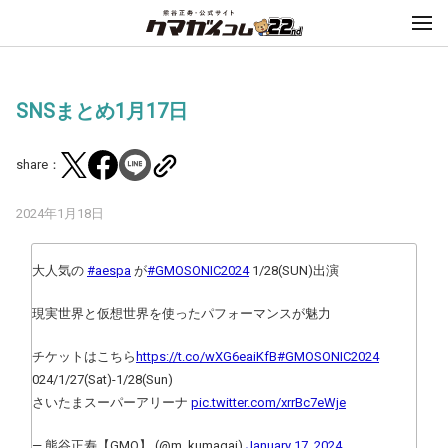
SNSまとめ1月17日
share：
2024年1月18日
大人気の
#aespa
が
#GMOSONIC2024
1/28(SUN)出演
現実世界と仮想世界を使ったパフォーマンスが魅力
チケットはこちら
https://t.co/wXG6eaiKfB
#GMOSONIC2024
024/1/27(Sat)-1/28(Sun)
さいたまスーパーアリーナ
pic.twitter.com/xrrBc7eWje
— 熊谷正寿【GMO】 (@m_kumagai)
January 17, 2024