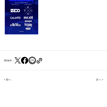
share：
Post
< 前へ
次へ >
navigation