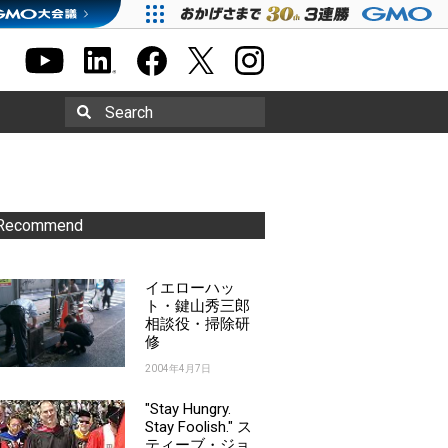
Search
Recommend
イエローハッ
ト・鍵山秀三郎
相談役・掃除研
修
2004年4月7日
"Stay Hungry.
Stay Foolish." ス
ティーブ・ジョ