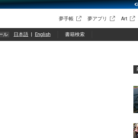
夢手帳
夢アプリ
Art
ール
日本語
|
English
書籍検索