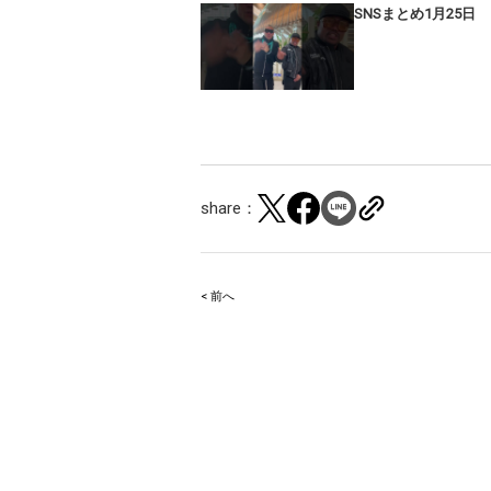
SNSまとめ1月25日
share：
< 前へ
Post
navigation