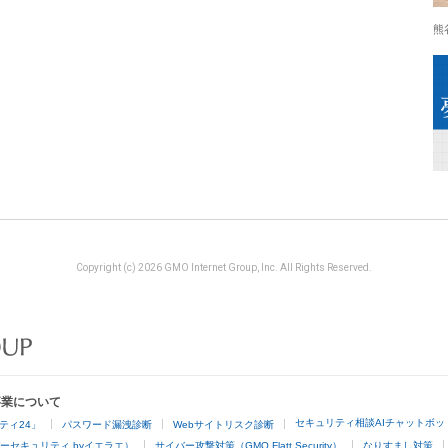
熊
Copyright (c) 2026 GMO Internet Group, Inc. All Rights Reserved.
事業について
セキュリティ相談AIチャットボッ
ティ24」
パスワード漏洩診断
Webサイトリスク診断
ーセキュリティ byイエラエ）
サイバー攻撃対策（GMO Flatt Security）
なりすまし対策