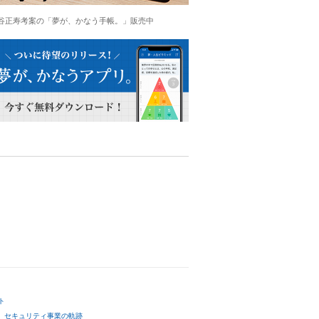
谷正寿考案の「夢が、かなう手帳。」販売中
ト
セキュリティ事業の軌跡