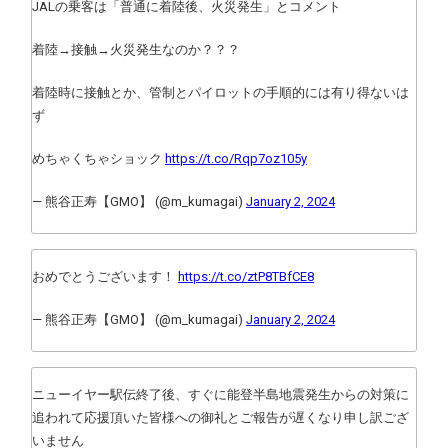
JALの乗客は「普通に着陸後、火災発生」とコメント
着陸→接触→火災発生なのか？？？
着陸時に接触とか、管制とパイロットの手順的には有り得ないは
ず
めちゃくちゃショック
https://t.co/Rqp7oz105y
— 熊谷正寿【GMO】 (@m_kumagai)
January 2, 2024
おめでとうございます！
https://t.co/ztP8TBfCE8
— 熊谷正寿【GMO】 (@m_kumagai)
January 2, 2024
ニューイヤー駅伝終了後、すぐに能登半島地震発生からの対策に
追われて応援頂いた皆様への御礼とご報告が遅くなり申し訳ござ
いません