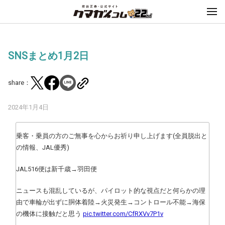
SNSまとめ1月2日
share：
2024年1月4日
乗客・乗員の方のご無事を心からお祈り申し上げます(全員脱出と
の情報、JAL優秀)
JAL516便は新千歳→羽田便
ニュースも混乱しているが、パイロット的な視点だと何らかの理
由で車輪が出ずに胴体着陸→火災発生→コントロール不能→海保
の機体に接触だと思う
pic.twitter.com/CfRXVv7P1v