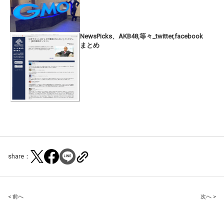
NewsPicks、AKB48,等々_twitter,facebook
まとめ
share：
Post
< 前へ
次へ >
navigation