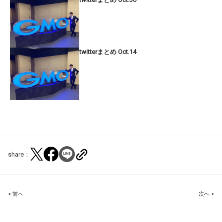
twitterまとめ Oct.14
share：
Post
< 前へ
次へ >
navigation