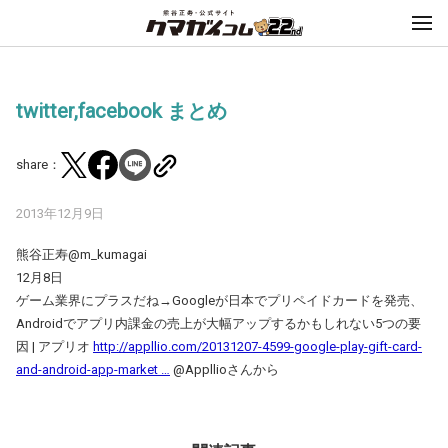
twitter,facebook まとめ
share：
2013年12月9日
熊谷正寿‏@m_kumagai
12月8日
ゲーム業界にプラスだね→Googleが日本でプリペイドカードを発売、
Androidでアプリ内課金の売上が大幅アップするかもしれない5つの要
因 | アプリオ
http://appllio.com/20131207-4599-google-play-gift-card-
and-android-app-market …
@Appllioさんから