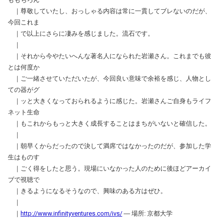
｜尊敬していたし、おっしゃる内容は常に一貫してブレないのだが、
今回これま
｜で以上にさらに凄みを感じました。流石です。
｜
｜それから今やたいへんな著名人になられた岩瀬さん。これまでも彼
とは何度か
｜ご一緒させていただいたが、今回良い意味で余裕を感じ、人物とし
ての器がグ
｜ッと大きくなっておられるように感じた。岩瀬さんご自身もライフ
ネット生命
｜もこれからもっと大きく成長することはまちがいないと確信した。
｜
｜朝早くからだったので決して満席ではなかったのだが、参加した学
生はものす
｜ごく得をしたと思う。現場にいなかった人のために後ほどアーカイ
ブで視聴で
｜きるようになるそうなので、興味のある方はぜひ。
｜
｜
http://www.infinityventures.com/ivs/
― 場所: 京都大学