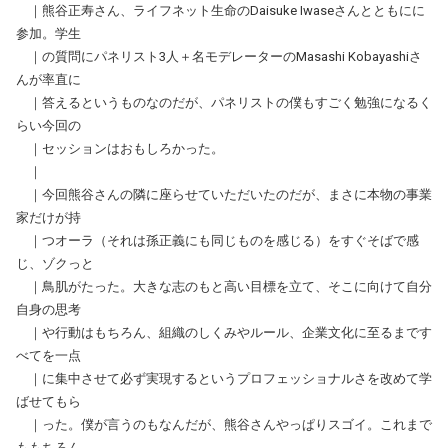
｜熊谷正寿さん、ライフネット生命のDaisuke Iwaseさんとともにに
参加。学生
｜の質問にパネリスト3人＋名モデレーターのMasashi Kobayashiさ
んが率直に
｜答えるというものなのだが、パネリストの僕もすごく勉強になるく
らい今回の
｜セッションはおもしろかった。
｜
｜今回熊谷さんの隣に座らせていただいたのだが、まさに本物の事業
家だけが持
｜つオーラ（それは孫正義にも同じものを感じる）をすぐそばで感
じ、ゾクっと
｜鳥肌がたった。大きな志のもと高い目標を立て、そこに向けて自分
自身の思考
｜や行動はもちろん、組織のしくみやルール、企業文化に至るまです
べてを一点
｜に集中させて必ず実現するというプロフェッショナルさを改めて学
ばせてもら
｜った。僕が言うのもなんだが、熊谷さんやっぱりスゴイ。これまで
ももちろん