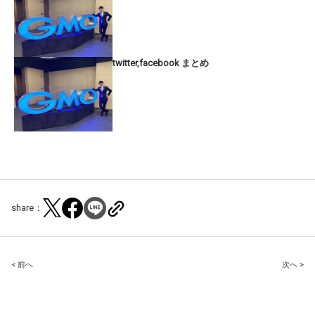
twitter,facebook まとめ
share：
Post
< 前へ
次へ >
navigation