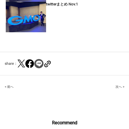
twitterまとめ Nov.1
share：
Post
< 前へ
次へ >
navigation
Recommend