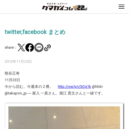
twitter,facebook まとめ
share：
2013年11月25日
熊谷正寿
11月23日
今から読む。今週末の２冊。
http://ow.ly/i/3Oq1k
@hbkr
@takapon_jp ― 家入 一真さん、堀江 貴文さんと一緒です。