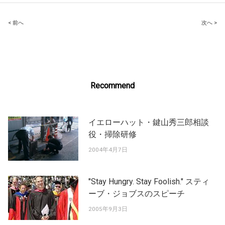
Post
< 前へ
次へ >
navigation
Recommend
イエローハット・鍵山秀三郎相談
役・掃除研修
2004年4月7日
"Stay Hungry. Stay Foolish." スティ
ーブ・ジョブスのスピーチ
2005年9月3日