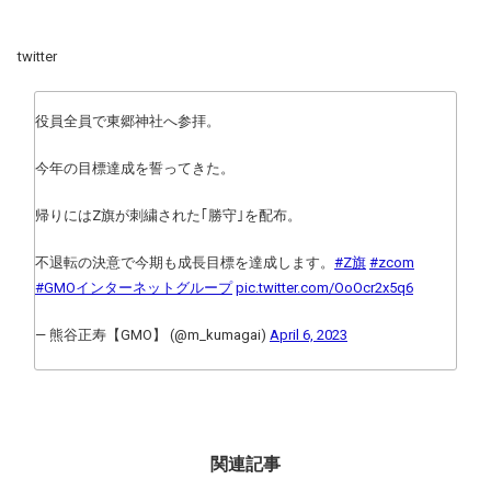
twitter
役員全員で東郷神社へ参拝。
今年の目標達成を誓ってきた。
帰りにはZ旗が刺繍された｢勝守｣を配布。
不退転の決意で今期も成長目標を達成します。
#Z旗
#zcom
#GMOインターネットグループ
pic.twitter.com/OoOcr2x5q6
— 熊谷正寿【GMO】 (@m_kumagai)
April 6, 2023
関連記事