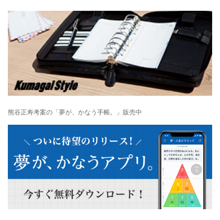
熊谷正寿考案の「夢が、かなう手帳。」販売中