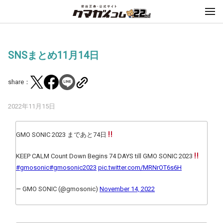
SNSまとめ11月14日
share：
2022年11月15日
GMO SONIC 2023 まであと74日
KEEP CALM Count Down Begins 74 DAYS till GMO SONIC 2023
#gmosonic
#gmosonic2023
pic.twitter.com/MRNrOT6s6H
— GMO SONIC (@gmosonic)
November 14, 2022