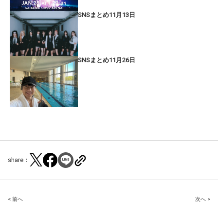
SNSまとめ11月13日
SNSまとめ11月26日
share：
Post
< 前へ
次へ >
navigation