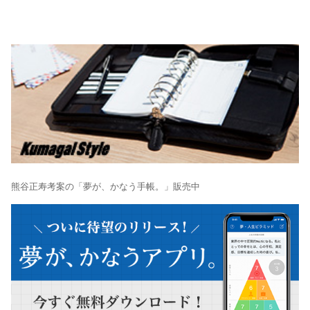
熊谷正寿考案の「夢が、かなう手帳。」販売中