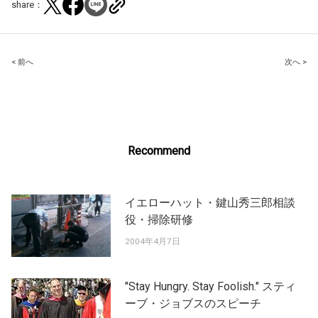
share：
Post
< 前へ
次へ >
navigation
Recommend
イエローハット・鍵山秀三郎相談
役・掃除研修
2004年4月7日
"Stay Hungry. Stay Foolish." スティ
ーブ・ジョブスのスピーチ