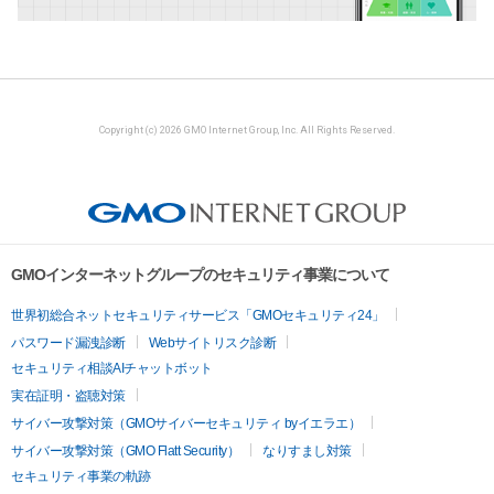
Copyright (c) 2026 GMO Internet Group, Inc. All Rights Reserved.
GMOインターネットグループのセキュリティ事業について
世界初総合ネットセキュリティサービス「GMOセキュリティ24」
パスワード漏洩診断
Webサイトリスク診断
セキュリティ相談AIチャットボット
実在証明・盗聴対策
サイバー攻撃対策（GMOサイバーセキュリティ byイエラエ）
サイバー攻撃対策（GMO Flatt Security）
なりすまし対策
セキュリティ事業の軌跡