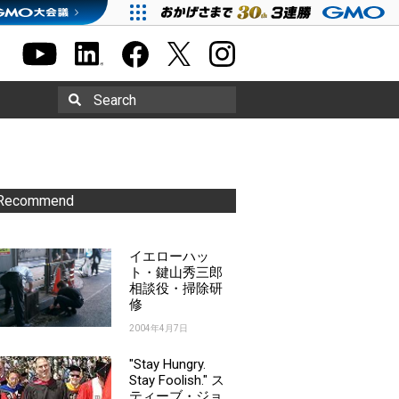
Search
Recommend
イエローハッ
ト・鍵山秀三郎
相談役・掃除研
修
2004年4月7日
"Stay Hungry.
Stay Foolish." ス
ティーブ・ジョ