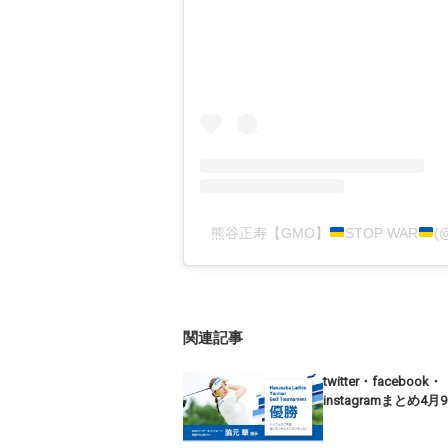
熊谷正寿【GMO】
STOP WAR
(
関連記事
twitter・facebook・
instagramまとめ4月