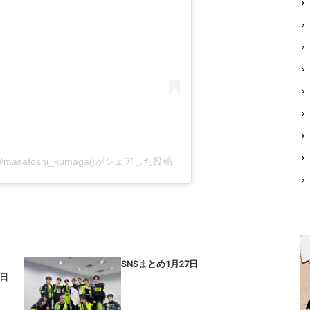
@masatoshi_kumagai)がシェアした投稿
SNSまとめ1月27日
9日