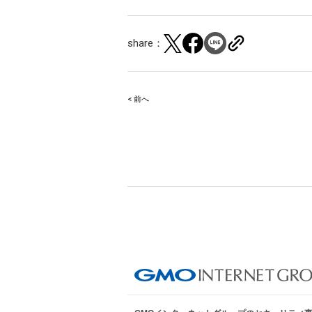
share：
< 前へ
Post
navigation