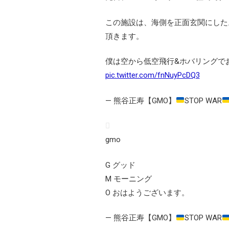
この施設は、海側を正面玄関にした
頂きます。
僕は空から低空飛行&ホバリングで
pic.twitter.com/fnNuyPcDQ3
— 熊谷正寿【GMO】
STOP WAR
gmo
G グッド
M モーニング
O おはようございます。
— 熊谷正寿【GMO】
STOP WAR