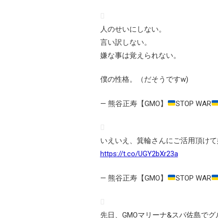
人のせいにしない。
言い訳しない。
嫌な事は覚えられない。
僕の性格。（だそうですw)
— 熊谷正寿【GMO】
STOP WAR
いえいえ、箕輪さんにご活用頂けて
https://t.co/UGY2bXr23a
— 熊谷正寿【GMO】
STOP WAR
先日、GMOマリーナ&スパ佐島で