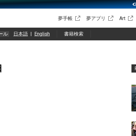
夢手帳
夢アプリ
Art
ール
日本語
|
English
書籍検索
日