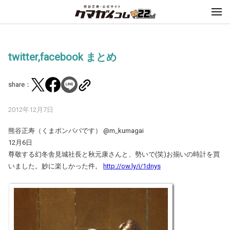
twitter,facebook まとめ
share：
2012年12月7日
熊谷正寿（くまポンパパです） ‏@m_kumagai
12月6日
尊敬する幻冬舎見城社長と秋元康さんと、勢いで(笑)お揃いの時計を買
いました。妙に楽しかった件。
http://ow.ly/i/1dnys