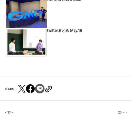
twitterまとめ May.18
share：
Post
< 前へ
次へ >
navigation