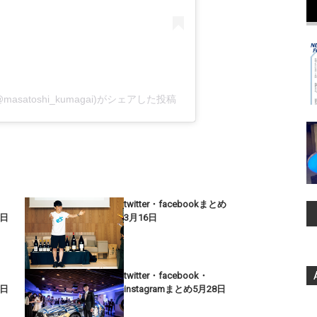
@masatoshi_kumagai)がシェアした投稿
twitter・facebookまとめ
9日
3月16日
twitter・facebook・
1日
instagramまとめ5月28日