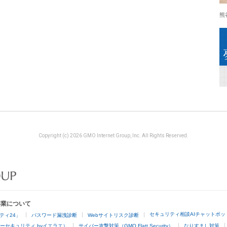
熊
Copyright (c) 2026 GMO Internet Group, Inc. All Rights Reserved.
事業について
セキュリティ相談AIチャットボッ
ティ24」
パスワード漏洩診断
Webサイトリスク診断
ーセキュリティ byイエラエ）
サイバー攻撃対策（GMO Flatt Security）
なりすまし対策