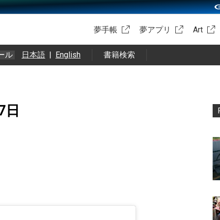
夢手帳
夢アプリ
Art
ール
日本語
|
English
書籍検索
月7日