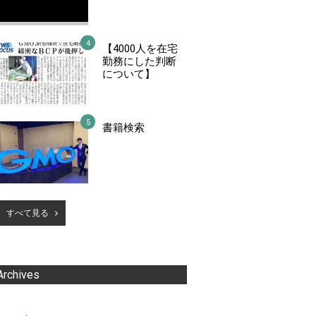
【4000人を在宅
勤務にした判断
について】
書籍検索
すべて見る
Archives