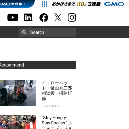
Search
Recommend
イエローハッ
ト・鍵山秀三郎
相談役・掃除研
修
2004年4月7日
"Stay Hungry.
Stay Foolish." ス
ティーブ・ジョ