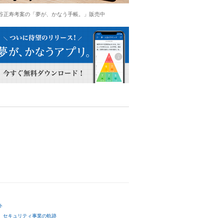
谷正寿考案の「夢が、かなう手帳。」販売中
ト
セキュリティ事業の軌跡