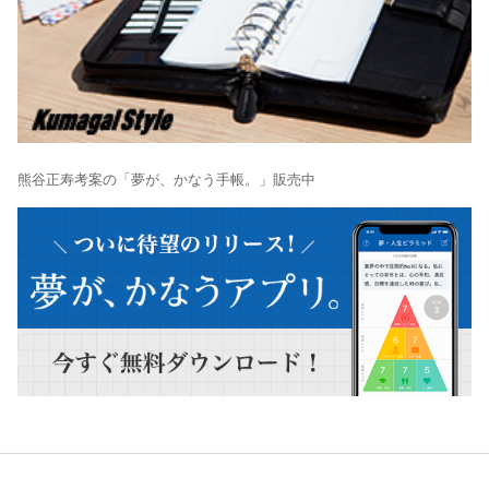
熊谷正寿考案の「夢が、かなう手帳。」販売中