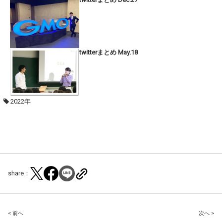
twitterまとめ May.18
2022年
share：
Post
< 前へ
次へ >