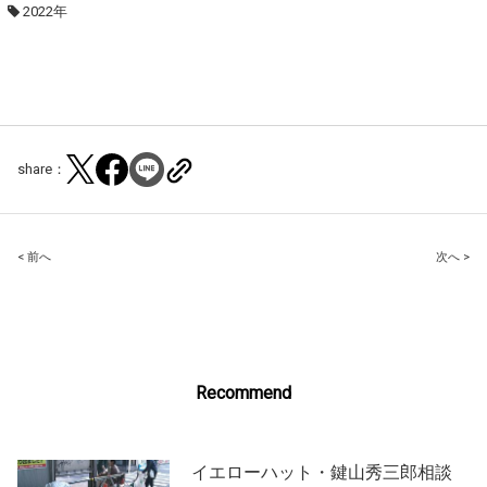
2022年
share：
Post
< 前へ
次へ >
navigation
Recommend
イエローハット・鍵山秀三郎相談