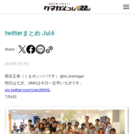
twitterまとめ Jul.6
share：
2012年7月7日
熊谷正寿（くまポンパパです） @m_kumagai
明日は七夕。GMOは今日一足早い七夕です。
pic.twitter.com/UwcStHHL
7月6日