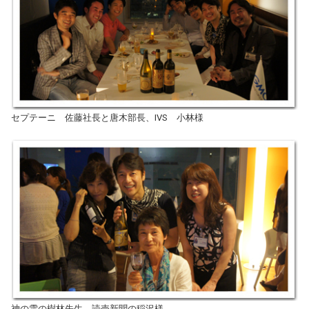
セプテーニ 佐藤社長と唐木部長、IVS 小林様
神の雫の樹林先生、読売新聞の稲沢様