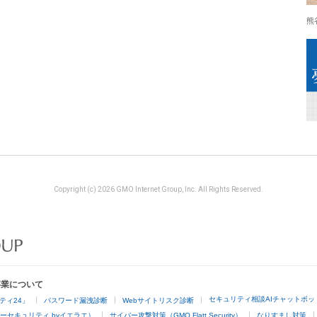
熊
Copyright (c) 2026 GMO Internet Group, Inc. All Rights Reserved.
事業について
セキュリティ相談AIチャットボッ
ティ24」
パスワード漏洩診断
Webサイトリスク診断
ーセキュリティ byイエラエ）
サイバー攻撃対策（GMO Flatt Security）
なりすまし対策