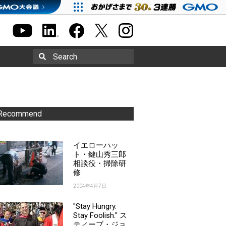
Search
Recommend
イエローハッ
ト・鍵山秀三郎
相談役・掃除研
修
2004年4月7日
"Stay Hungry.
Stay Foolish." ス
ティーブ・ジョ