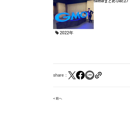
twitterまとめ Dec.27
2022年
share：
< 前へ
Post
navigation