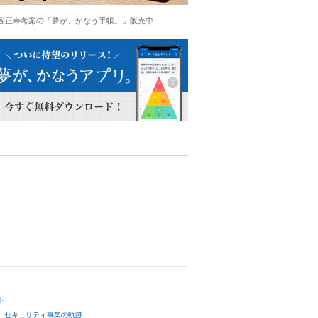
谷正寿考案の「夢が、かなう手帳。」販売中
ト
セキュリティ事業の軌跡