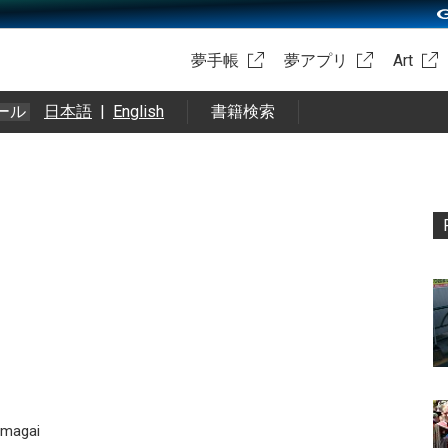
夢手帳
夢アプリ
Art
ール
日本語
|
English
書籍検索
 ‏@m_kumagai