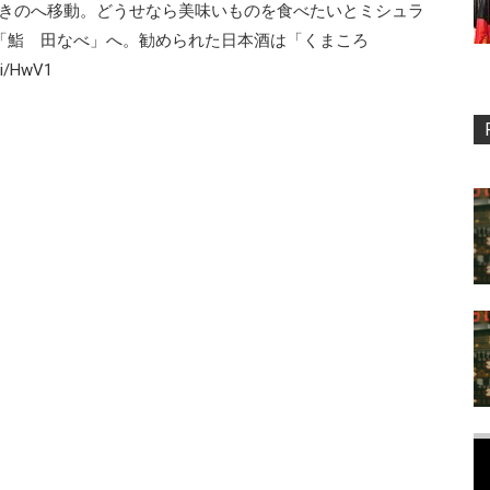
すきのへ移動。どうせなら美味いものを食べたいとミシュラ
た「鮨 田なべ」へ。勧められた日本酒は「くまころ
i/HwV1