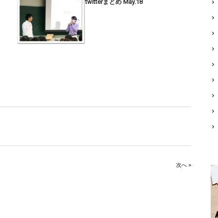
twitterまとめ May.18
次へ >