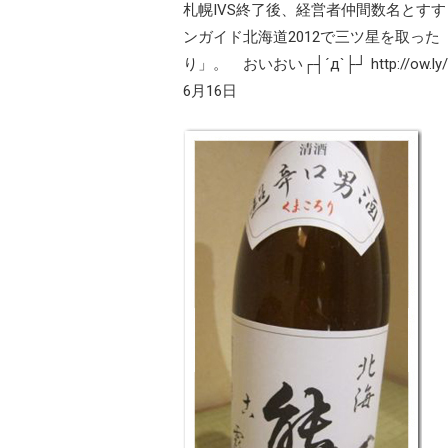
札幌IVS終了後、経営者仲間数名とす
ンガイド北海道2012で三ツ星を取っ
り」。 おいおい┌┤´д`├┘ http://ow.ly/
6月16日