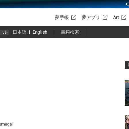
夢手帳
夢アプリ
Art
ール
日本語
|
English
書籍検索
 ‏ @m_kumagai