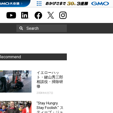
Search
Recommend
イエローハッ
ト・鍵山秀三郎
相談役・掃除研
修
2004年4月7日
"Stay Hungry.
Stay Foolish." ス
ティーブ・ジョ