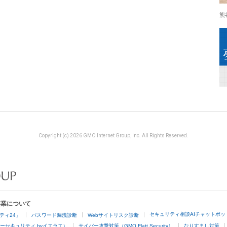
熊
Copyright (c) 2026 GMO Internet Group, Inc. All Rights Reserved.
事業について
セキュリティ相談AIチャットボッ
ティ24」
パスワード漏洩診断
Webサイトリスク診断
ーセキュリティ byイエラエ）
サイバー攻撃対策（GMO Flatt Security）
なりすまし対策