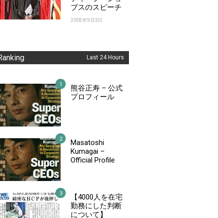
ブスのスピーチ
2005年9月3日
Ranking
Last 24 Hours
熊谷正寿 – 公式
プロフィール
Masatoshi
Kumagai –
Official Profile
【4000人を在宅
勤務にした判断
について】