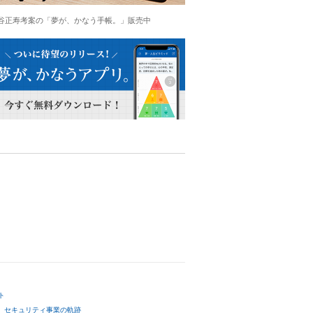
谷正寿考案の「夢が、かなう手帳。」販売中
ト
セキュリティ事業の軌跡