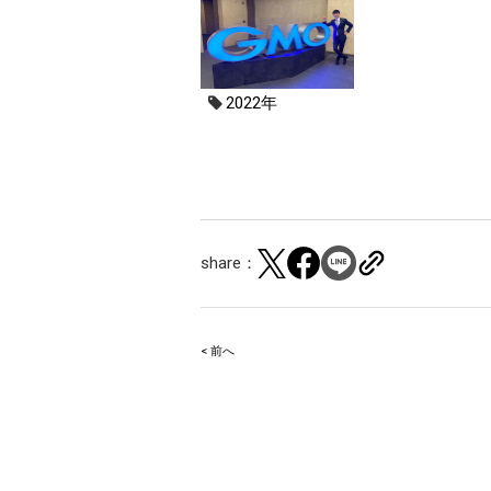
2022年
share：
< 前へ
Post
navigation