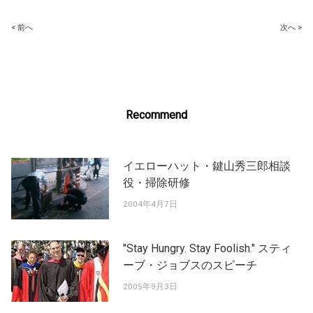
Post
< 前へ
次へ >
navigation
Recommend
イエローハット・鍵山秀三郎相談
役・掃除研修
2004年4月7日
"Stay Hungry. Stay Foolish." スティ
ーブ・ジョブスのスピーチ
2005年9月3日