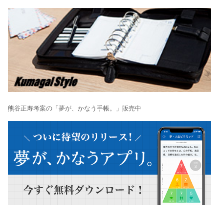
熊谷正寿考案の「夢が、かなう手帳。」販売中