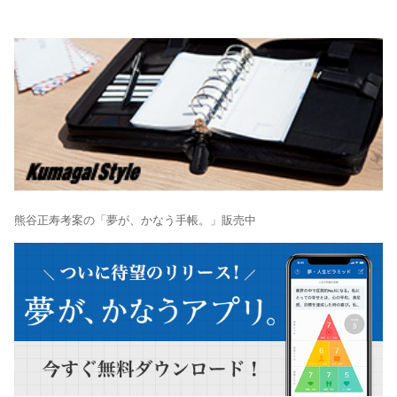
熊谷正寿考案の「夢が、かなう手帳。」販売中