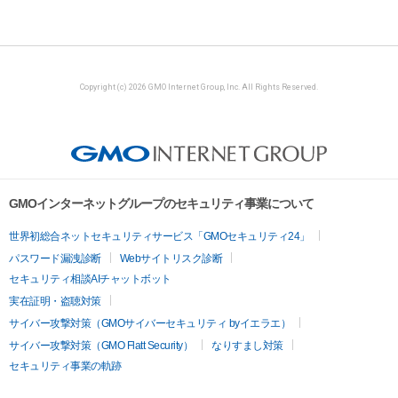
Copyright (c) 2026 GMO Internet Group, Inc. All Rights Reserved.
GMOインターネットグループのセキュリティ事業について
世界初総合ネットセキュリティサービス「GMOセキュリティ24」
パスワード漏洩診断
Webサイトリスク診断
セキュリティ相談AIチャットボット
実在証明・盗聴対策
サイバー攻撃対策（GMOサイバーセキュリティ byイエラエ）
サイバー攻撃対策（GMO Flatt Security）
なりすまし対策
セキュリティ事業の軌跡