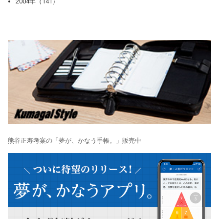
2004年（141）
熊谷正寿考案の「夢が、かなう手帳。」販売中