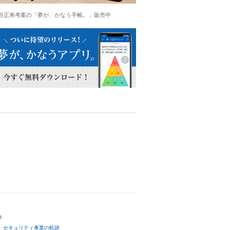
谷正寿考案の「夢が、かなう手帳。」販売中
ト
セキュリティ事業の軌跡