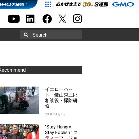
Search
Recommend
イエローハッ
ト・鍵山秀三郎
相談役・掃除研
修
2004年4月7日
"Stay Hungry.
Stay Foolish." ス
ティーブ・ジョ