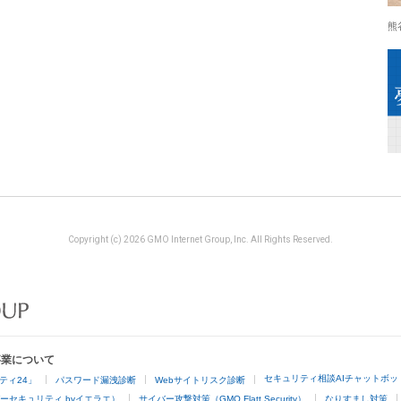
熊
Copyright (c) 2026 GMO Internet Group, Inc. All Rights Reserved.
事業について
セキュリティ相談AIチャットボッ
ティ24」
パスワード漏洩診断
Webサイトリスク診断
ーセキュリティ byイエラエ）
サイバー攻撃対策（GMO Flatt Security）
なりすまし対策