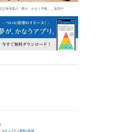
谷正寿考案の「夢が、かなう手帳。」販売中
ト
セキュリティ事業の軌跡