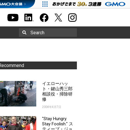
Search
Recommend
イエローハッ
ト・鍵山秀三郎
相談役・掃除研
修
2004年4月7日
"Stay Hungry.
Stay Foolish." ス
ティーブ・ジョ