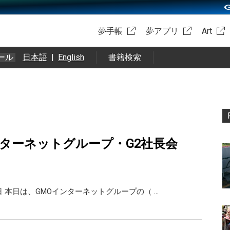
夢手帳
夢アプリ
Art
ール
日本語
|
English
書籍検索
ンターネットグループ・G2社長会
日 本日は、GMOインターネットグループの（ …