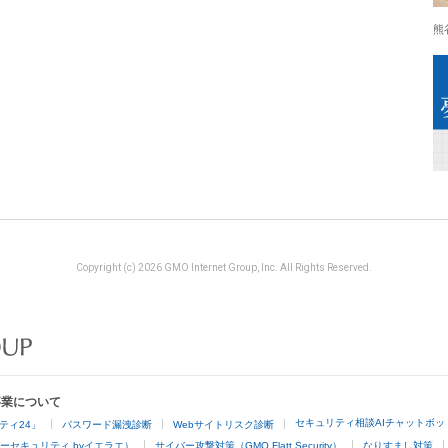
熊
Copyright (c) 2026 GMO Internet Group, Inc. All Rights Reserved.
事業について
セキュリティ相談AIチャットボッ
ティ24」
パスワード漏洩診断
Webサイトリスク診断
ーセキュリティ byイエラエ）
サイバー攻撃対策（GMO Flatt Security）
なりすまし対策