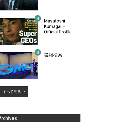
Masatoshi
Kumagai –
Official Profile
書籍検索
すべて見る
Archives