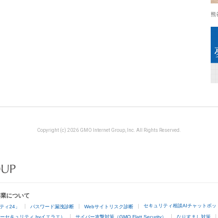
熊
Copyright (c) 2026 GMO Internet Group, Inc. All Rights Reserved.
事業について
セキュリティ相談AIチャットボッ
ティ24」
パスワード漏洩診断
Webサイトリスク診断
ーセキュリティ byイエラエ）
サイバー攻撃対策（GMO Flatt Security）
なりすまし対策