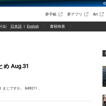
夢手帳
夢アプリ
Art
ール
日本語
|
English
書籍検索
まとめ Aug.31
int: まじですか。 &#8211 …