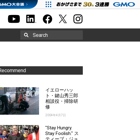
Search
Recommend
イエローハッ
ト・鍵山秀三郎
相談役・掃除研
修
2004年4月7日
"Stay Hungry.
Stay Foolish." ス
ティーブ・ジョ