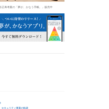
谷正寿考案の「夢が、かなう手帳。」販売中
ト
セキュリティ事業の軌跡