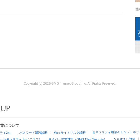
熊
Copyright (c) 2026 GMO Internet Group, Inc. All Rights Reserved.
事業について
セキュリティ相談AIチャットボッ
ティ24」
パスワード漏洩診断
Webサイトリスク診断
ーセキュリティ byイエラエ）
サイバー攻撃対策（GMO Flatt Security）
なりすまし対策