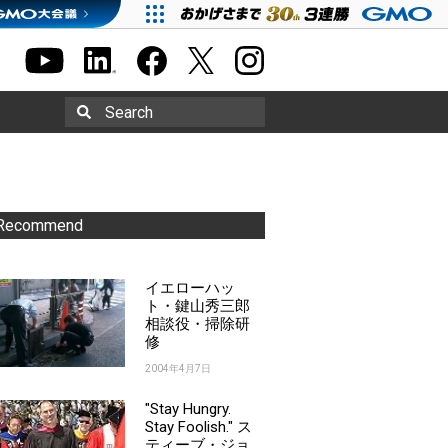
Search
Recommend
イエローハッ
ト・鍵山秀三郎
相談役・掃除研
修
2004年4月7日
"Stay Hungry.
Stay Foolish." ス
ティーブ・ジョ