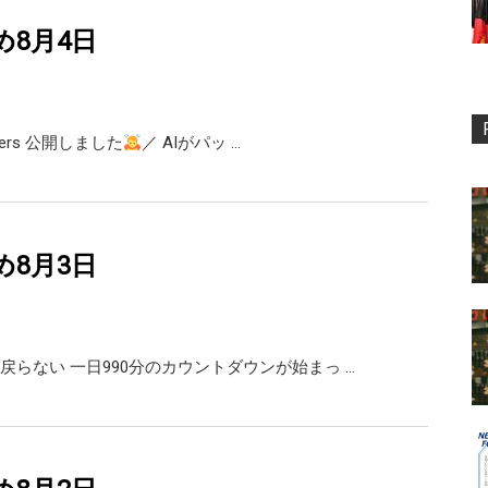
め8月4日
opers 公開しました
／ AIがパッ …
め8月3日
戻らない 一日990分のカウントダウンが始まっ …