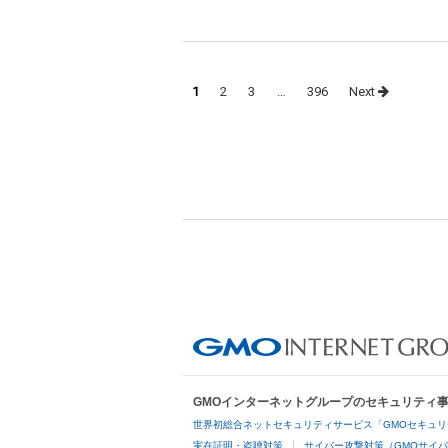
Posts
1
2
3
…
396
Next
navigation
GMOインターネットグループのセキュリティ
世界初総合ネットセキュリティサービス「GMOセキュリ
実在証明・盗聴対策
サイバー攻撃対策（GMOサイバ