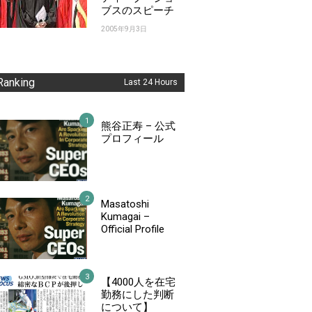
ブスのスピーチ
2005年9月3日
Ranking
Last 24 Hours
熊谷正寿 – 公式
プロフィール
Masatoshi
Kumagai –
Official Profile
【4000人を在宅
勤務にした判断
について】