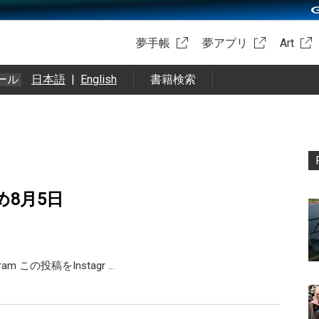
夢手帳
夢アプリ
Art
ール
日本語
|
English
書籍検索
め8月5日
agram この投稿をInstagr …