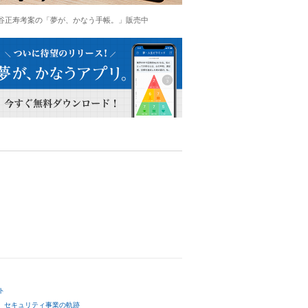
谷正寿考案の「夢が、かなう手帳。」販売中
ト
セキュリティ事業の軌跡