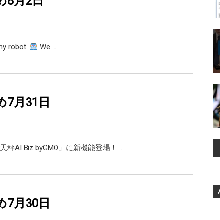
め8月2日
any robot.
We …
め7月31日
AI Biz byGMO」に新機能登場！ …
め7月30日