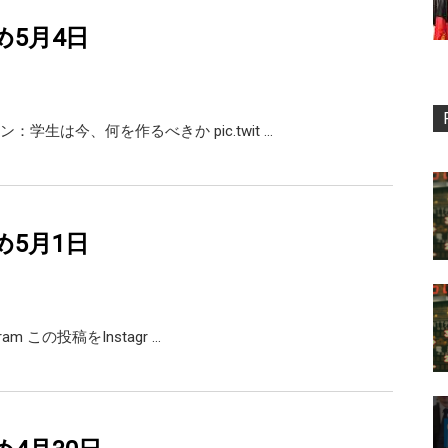
め5月4日
：学生は今、何を作るべきか pic.twit …
め5月1日
agram この投稿をInstagr …