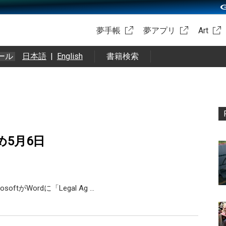
夢手帳
夢アプリ
Art
ール
日本語
|
English
書籍検索
め5月6日
softがWordに「Legal Ag …