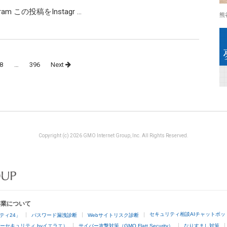
agram この投稿をInstagr …
熊
8
…
396
Next
Copyright (c) 2026 GMO Internet Group, Inc. All Rights Reserved.
事業について
セキュリティ相談AIチャットボッ
ティ24」
パスワード漏洩診断
Webサイトリスク診断
ーセキュリティ byイエラエ）
サイバー攻撃対策（GMO Flatt Security）
なりすまし対策