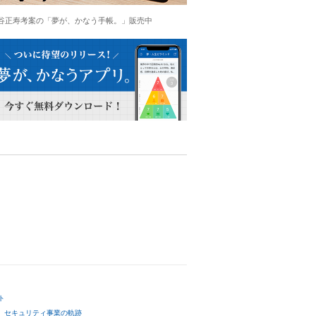
谷正寿考案の「夢が、かなう手帳。」販売中
ト
セキュリティ事業の軌跡