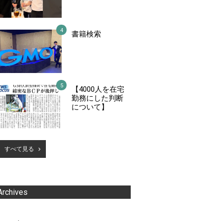
書籍検索
【4000人を在宅
勤務にした判断
について】
すべて見る
Archives