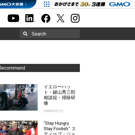
Search
Recommend
イエローハッ
ト・鍵山秀三郎
相談役・掃除研
修
2004年4月7日
"Stay Hungry.
Stay Foolish." ス
ティーブ・ジョ