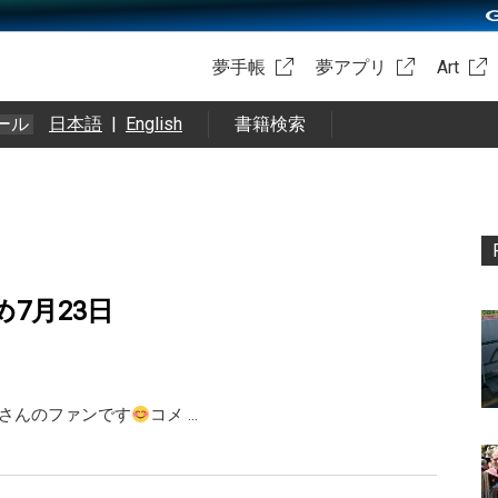
夢手帳
夢アプリ
Art
ール
日本語
|
English
書籍検索
め7月23日
X 橘さんのファンです
コメ …