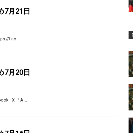
め7月21日
s://t.co …
め7月20日
ebook X 「A …