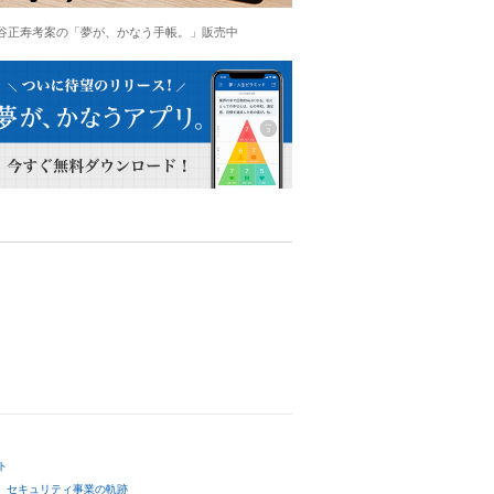
谷正寿考案の「夢が、かなう手帳。」販売中
ト
セキュリティ事業の軌跡