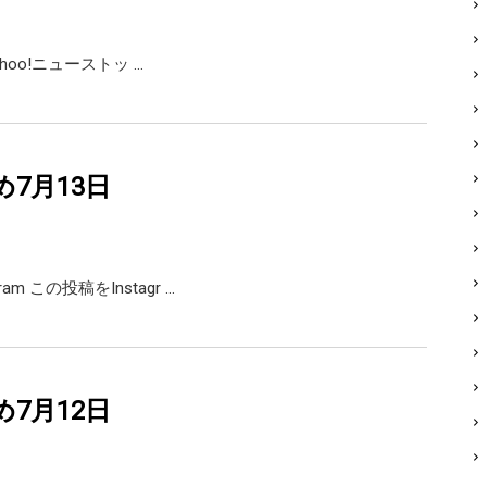
Yahoo!ニューストッ …
め7月13日
agram この投稿をInstagr …
め7月12日