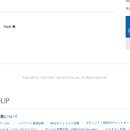
熊
Next
Copyright (c) 2026 GMO Internet Group, Inc. All Rights Reserved.
事業について
セキュリティ相談AIチャットボッ
ティ24」
パスワード漏洩診断
Webサイトリスク診断
ーセキュリティ byイエラエ）
サイバー攻撃対策（GMO Flatt Security）
なりすまし対策