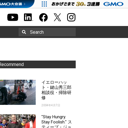
Search
Recommend
イエローハッ
ト・鍵山秀三郎
相談役・掃除研
修
2004年4月7日
"Stay Hungry.
Stay Foolish." ス
ティーブ・ジョ