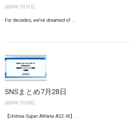
2026年7月31日
For decades, we’ve dreamed of …
SNSまとめ7月28日
2026年7月29日
【Unitree Super Athlete AS2-W】 …