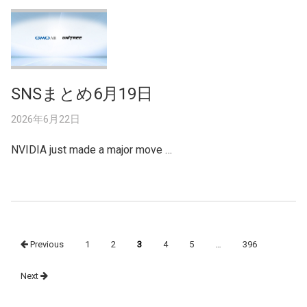
SNSまとめ6月19日
2026年6月22日
NVIDIA just made a major move …
Posts
Previous
1
2
3
4
5
…
396
navigation
Next