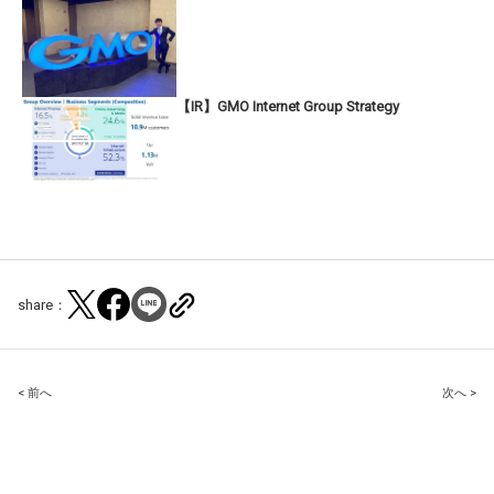
【IR】GMO Internet Group Strategy
share：
Post
< 前へ
次へ >
navigation