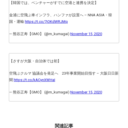
【韓国では、ベンチャーがすでに空港と連携を決定】
金浦に空飛ぶ車インフラ、ハンファが設置へ – NNA ASIA・韓
国・運輸
https://t.co/7jOKdWRJMq
— 熊谷正寿【GMO】 (@m_kumagai)
November 15, 2020
【さすが大阪・自治体では初】
空飛ぶクルマ 協議会を発足へ 23年事業開始目指す – 大阪日日新
聞
https://t.co/kACynXWHaI
— 熊谷正寿【GMO】 (@m_kumagai)
November 15, 2020
関連記事