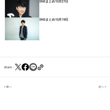
SNSまとめ10月27日
SNSまとめ10月19日
share：
Post
< 前へ
次へ >
navigation