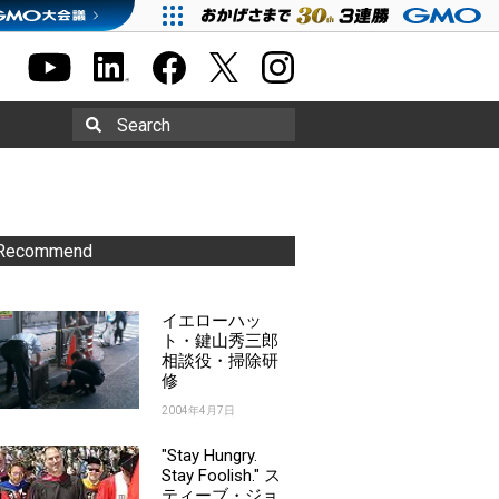
Search
Recommend
イエローハッ
ト・鍵山秀三郎
相談役・掃除研
修
2004年4月7日
"Stay Hungry.
Stay Foolish." ス
ティーブ・ジョ