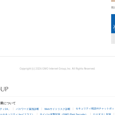
熊
Copyright (c) 2026 GMO Internet Group, Inc. All Rights Reserved.
事業について
セキュリティ相談AIチャットボッ
ティ24」
パスワード漏洩診断
Webサイトリスク診断
ーセキュリティ byイエラエ）
サイバー攻撃対策（GMO Flatt Security）
なりすまし対策