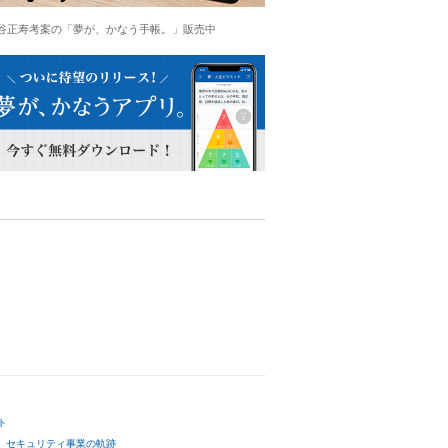
谷正寿考案の「夢が、かなう手帳。」販売中
ト
セキュリティ事業の軌跡