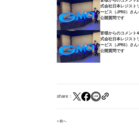
皆様からのコメント2
式会社日本レジスト
ービス（JPRS）さん
公開質問です
皆様からのコメント4
式会社日本レジスト
ービス（JPRS）さん
公開質問です
share：
< 前へ
Post
navigation