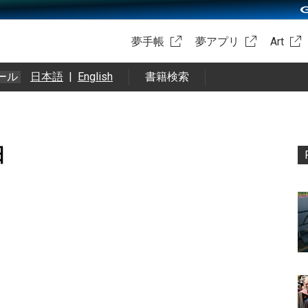
夢手帳
夢アプリ
Art
ール
日本語
|
English
書籍検索
日