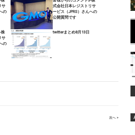
-株
皆様からのコメント3-株
リサ
式会社日本レジストリサ
への
ービス（JPRS）さんへの
公開質問です
-株
twitterまとめ8月13日
リサ
への
次へ >