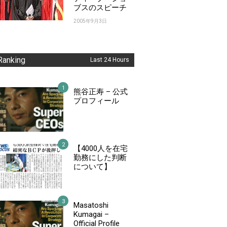
ブスのスピーチ
2005年9月3日
Ranking
Last 24 Hours
熊谷正寿 – 公式
プロフィール
【4000人を在宅
勤務にした判断
について】
Masatoshi
Kumagai –
Official Profile