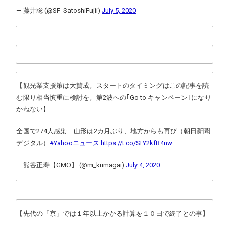
— 藤井聡 (@SF_SatoshiFujii)
July 5, 2020
【観光業支援策は大賛成。スタートのタイミングはこの記事を読
む限り相当慎重に検討を。第2波への｢Go to キャンペーン｣になり
かねない】
全国で274人感染 山形は2カ月ぶり、地方からも再び（朝日新聞
デジタル）
#Yahooニュース
https://t.co/SLY2kfB4nw
— 熊谷正寿【GMO】 (@m_kumagai)
July 4, 2020
【先代の「京」では１年以上かかる計算を１０日で終了との事】