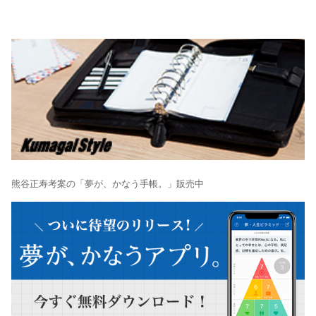
熊谷正寿考案の「夢が、かなう手帳。」販売中