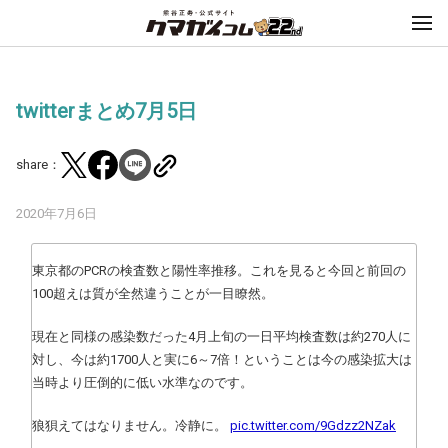
twitterまとめ7月5日
share：
2020年7月6日
東京都のPCRの検査数と陽性率推移。これを見ると今回と前回の
100超えは質が全然違うことが一目瞭然。
現在と同様の感染数だった4月上旬の一日平均検査数は約270人に
対し、今は約1700人と実に6～7倍！ということは今の感染拡大は
当時より圧倒的に低い水準なのです。
狼狽えてはなりません。冷静に。
pic.twitter.com/9Gdzz2NZak