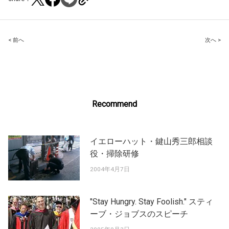
Post
< 前へ
次へ >
navigation
Recommend
イエローハット・鍵山秀三郎相談
役・掃除研修
2004年4月7日
"Stay Hungry. Stay Foolish." スティ
ーブ・ジョブスのスピーチ