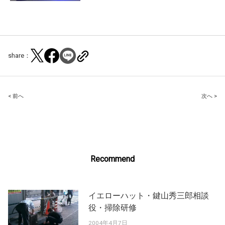
share：
Post
< 前へ
次へ >
navigation
Recommend
イエローハット・鍵山秀三郎相談
役・掃除研修
2004年4月7日