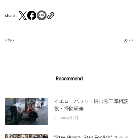
share：
Post
< 前へ
次へ >
navigation
Recommend
イエローハット・鍵山秀三郎相談
役・掃除研修
2004年4月7日
"Stay Hungry. Stay Foolish." スティ