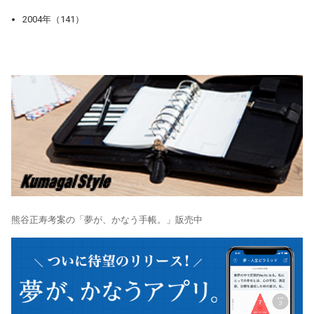
2004年（141）
熊谷正寿考案の「夢が、かなう手帳。」販売中