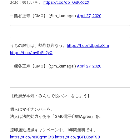
おお！嬉しいぞ。
https://t.co/obTOsKKqzX
— 熊谷正寿【GMO】 (@m_kumagai)
April 27, 2020
うちの銀行は、熱烈歓迎なう。
https://t.co/fJLpiLzXim
https://t.co/mvSxFrI2yO
— 熊谷正寿【GMO】 (@m_kumagai)
April 27, 2020
【政府が本気・みんなで脱ハンコをしよう】
個人はマイナンバーを。
法人は法的効力がある「GMO電子印鑑Agree」を。
捺印痛勤撲滅キャンペーン中、1年間無料です。
https://t.co/re38gYmGtS
https://t.co/qGFL0pyTS8