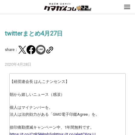
twitterまとめ4月27日
share：
2020年4月28日
【経団連会長 はんこナンセンス】
朝から嬉しいニュース（感涙）
個人はマイナンバーを。
法人は法的効力がある「GMO電子印鑑Agree」を。
捺印痛勤撲滅キャンペーン中、1年間無料です。
https://t.co/CzR5iMmbSg
https://t.co/alwtCXgxJJ