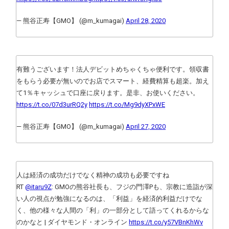
— 熊谷正寿【GMO】 (@m_kumagai)
April 28, 2020
有難うございます！法人デビットめちゃくちゃ便利です。領収書
をもらう必要が無いのでお店でスマート、経費精算も超楽。加え
て1％キャッシュで口座に戻ります。是非、お使いください。
https://t.co/07d3urRQ2y
https://t.co/Mg9dyXPxWE
— 熊谷正寿【GMO】 (@m_kumagai)
April 27, 2020
人は経済の成功だけでなく精神の成功も必要ですね
RT
@itaru9Z
: GMOの熊谷社長も、フジの門澤Pも、宗教に造詣が深
い人の視点が勉強になるのは、「利益」を経済的利益だけでな
く、他の様々な人間の「利」の一部分として語ってくれるからな
のかなと | ダイヤモンド・オンライン
https://t.co/y57VBnKhWv