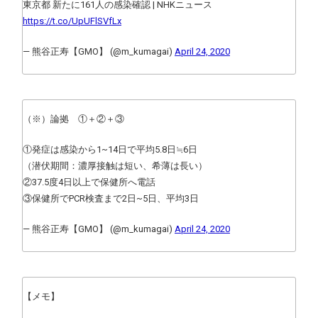
東京都 新たに161人の感染確認 | NHKニュース
https://t.co/UpUFlSVfLx
— 熊谷正寿【GMO】 (@m_kumagai)
April 24, 2020
（※）論拠 ①＋②＋③
①発症は感染から1~14日で平均5.8日≒6日
（潜伏期間：濃厚接触は短い、希薄は長い）
②37.5度4日以上で保健所へ電話
③保健所でPCR検査まで2日~5日、平均3日
— 熊谷正寿【GMO】 (@m_kumagai)
April 24, 2020
【メモ】