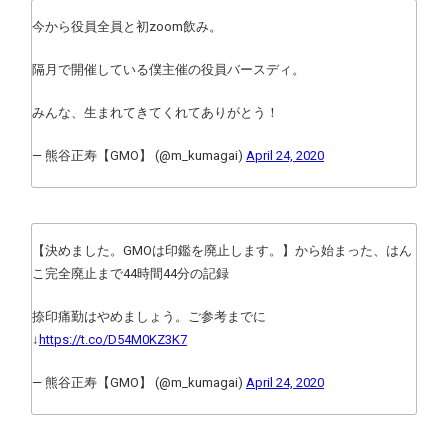
今から役員全員と初zoom飲み。
隔月で開催している僕主催の役員バースディ。
みんな、生まれてきてくれてありがとう！
— 熊谷正寿【GMO】 (@m_kumagai)
April 24, 2020
【決めました。GMOは印鑑を廃止します。】から始まった、はん
こ完全廃止まで44時間44分の記録
捺印痛勤はやめましょう。ご参考までに
↓
https://t.co/D54M0KZ3K7
— 熊谷正寿【GMO】 (@m_kumagai)
April 24, 2020