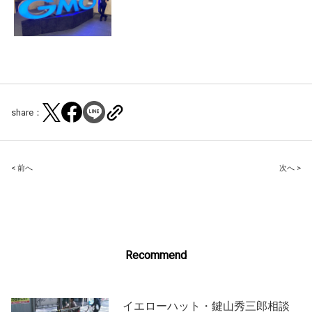
share：
Post
< 前へ
次へ >
navigation
Recommend
イエローハット・鍵山秀三郎相談