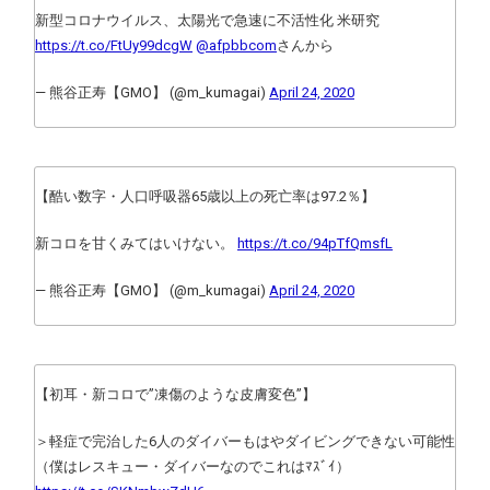
新型コロナウイルス、太陽光で急速に不活性化 米研究
https://t.co/FtUy99dcgW
@afpbbcom
さんから
— 熊谷正寿【GMO】 (@m_kumagai)
April 24, 2020
【酷い数字・人口呼吸器65歳以上の死亡率は97.2％】
新コロを甘くみてはいけない。
https://t.co/94pTfQmsfL
— 熊谷正寿【GMO】 (@m_kumagai)
April 24, 2020
【初耳・新コロで”凍傷のような皮膚変色”】
＞軽症で完治した6人のダイバーもはやダイビングできない可能性
（僕はレスキュー・ダイバーなのでこれはﾏｽﾞｲ）