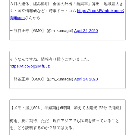
３月の連休、緩み鮮明 全国の外出「自粛率」算出―地域差大き
く・国立情報研など：時事ドットコム
https://t.co/JWmbekqomK
@jijicom
さんから
— 熊谷正寿【GMO】 (@m_kumagai)
April 24, 2020
そうなんですね。情報有り難うございました。
https://t.co/og2iMfBJzl
— 熊谷正寿【GMO】 (@m_kumagai)
April 24, 2020
【メモ・湿度80%、半減期は6時間、加えて太陽光で2分で消滅】
梅雨、夏に期待。ただ、現在アジアでも猛威を奮っていること
を、どう説明するのか？疑問はある。