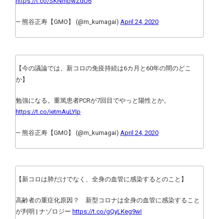
https://t.co/SKNmbwZdU6
— 熊谷正寿【GMO】 (@m_kumagai)
April 24, 2020
【今の議論では、新コロの免疫持続は6カ月と60年の間のどこ
か】
勉強になる。重篤患者PCRが7回目でやっと陽性とか。
https://t.co/ietmAuLYIp
— 熊谷正寿【GMO】 (@m_kumagai)
April 24, 2020
【新コロは肺だけでなく、全身の血管に感染するとのこと】
高齢者の重症化原因？ 新型コロナは全身の血管に感染すること
が判明 | ナゾロジー
https://t.co/gQyLKeg9wI