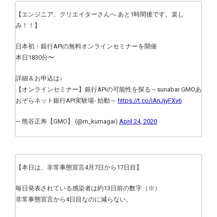
【エンジニア、クリエイターさんへ あと1時間後です。楽し
み！！】
日本初・銀行APIの無料オンラインセミナーを開催
本日1830分〜
詳細＆お申込は↓
【オンラインセミナー】銀行APIの可能性を探る～sunabar GMOあ
おぞらネット銀行API実験場- 始動～
https://t.co/iAnJjyFXv6
— 熊谷正寿【GMO】 (@m_kumagai)
April 24, 2020
【本日は、非常事態宣言4月7日から17日目】
毎日発表されている感染者は約13日前の数字（※）
非常事態宣言から4日目なのに減らない。