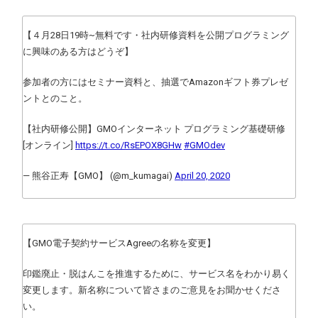
【４月28日19時~無料です・社内研修資料を公開プログラミング
に興味のある方はどうぞ】
参加者の方にはセミナー資料と、抽選でAmazonギフト券プレゼ
ントとのこと。
【社内研修公開】GMOインターネット プログラミング基礎研修
[オンライン]
https://t.co/RsEPOX8GHw
#GMOdev
— 熊谷正寿【GMO】 (@m_kumagai)
April 20, 2020
【GMO電子契約サービスAgreeの名称を変更】
印鑑廃止・脱はんこを推進するために、サービス名をわかり易く
変更します。新名称について皆さまのご意見をお聞かせくださ
い。