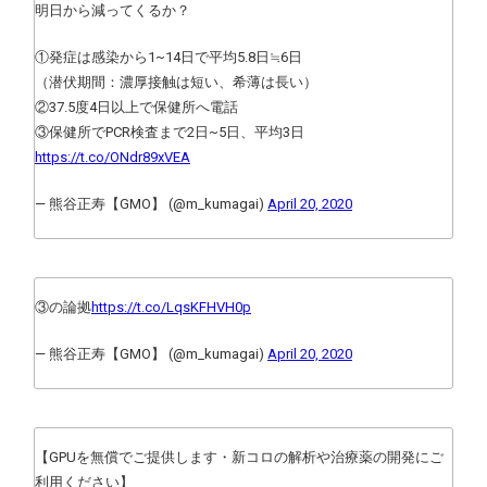
明日から減ってくるか？
①発症は感染から1~14日で平均5.8日≒6日
（潜伏期間：濃厚接触は短い、希薄は長い）
②37.5度4日以上で保健所へ電話
③保健所でPCR検査まで2日~5日、平均3日
https://t.co/ONdr89xVEA
— 熊谷正寿【GMO】 (@m_kumagai)
April 20, 2020
③の論拠
https://t.co/LqsKFHVH0p
— 熊谷正寿【GMO】 (@m_kumagai)
April 20, 2020
【GPUを無償でご提供します・新コロの解析や治療薬の開発にご
利用ください】