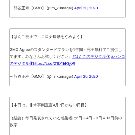
— 熊谷正寿【GMO】 (@m_kumagai)
April 20, 2020
【はんこ廃止で、コロナ痛勤をやめよう】
GMO Agreeのスタンダードプランを1年間・完全無料でご提供し
てます。みなさんお試しください。
#はんこのデジタル化
#ハンコ
のデジタル化
https://t.co/21D1EF3jQ9
— 熊谷正寿【GMO】 (@m_kumagai)
April 20, 2020
【本日は、非常事態宣言4月7日から13日目】
（結論）毎日発表されている感染者は6日＋4日＋3日＝13日前の
数字