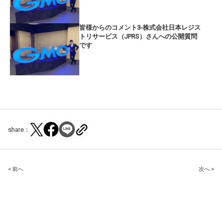
皆様からのコメント3-株式会社日本レジス
トリサービス（JPRS）さんへの公開質問
です
share：
Post
< 前へ
次へ >
navigation