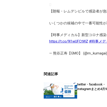
【朗報・レムデシビルで感染者が急
いくつかの候補の中で一番可能性が
【時事メディカル】新型コロナ感染
https://t.co/9l1wUFCtWZ
#時事メデ
— 熊谷正寿【GMO】 (@m_kumagai
関連記事
twitter・facebook・
instagramまとめ4月