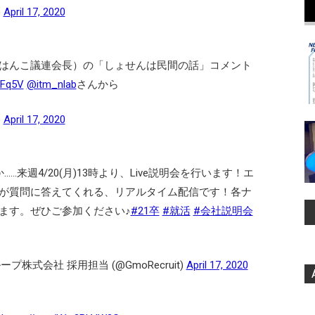
)
April 17, 2020
臣（はんこ議連会長）の「しょせんは民間の話」コメント
PFq5V
@itm_nlab
さんから
)
April 17, 2020
来週4/20(月)13時より、Live説明会を行います！エ
が質問に答えてくれる、リアルタイム配信です！各ナ
ます。ぜひご参加ください♪
#21卒
#就活
#会社説明会
株式会社 採用担当 (@GmoRecruit)
April 17, 2020