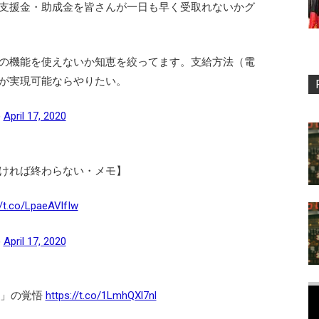
支援金・助成金を皆さんが一日も早く受取れないかグ
の機能を使えないか知恵を絞ってます。支給方法（電
が実現可能ならやりたい。
)
April 17, 2020
ければ終わらない・メモ】
//t.co/LpaeAVlfIw
)
April 17, 2020
言」の覚悟
https://t.co/1LmhQXl7nl