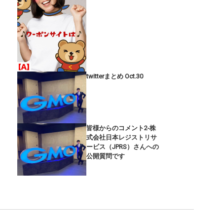
twitterまとめ Oct.30
皆様からのコメント2-株
式会社日本レジストリサ
ービス（JPRS）さんへの
公開質問です