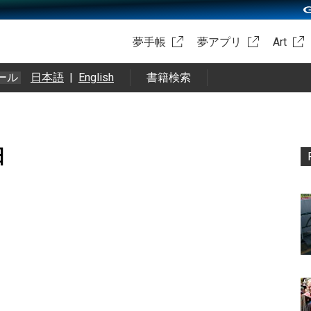
夢手帳
夢アプリ
Art
ール
日本語
|
English
書籍検索
日