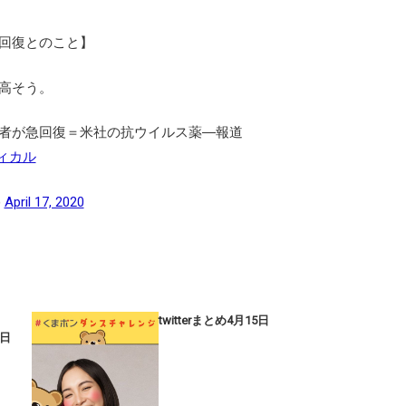
回復とのこと】
高そう。
者が急回復＝米社の抗ウイルス薬―報道
ィカル
)
April 17, 2020
twitterまとめ4月15日
9日