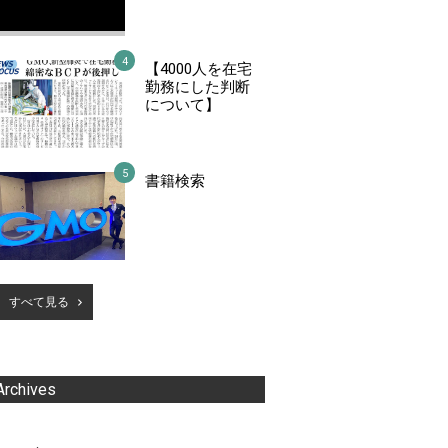
【4000人を在宅
勤務にした判断
について】
書籍検索
すべて見る
Archives