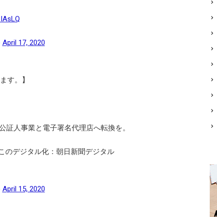
3IAsLQ
)
April 17, 2020
します。】
公証人事業と電子署名代理店へ転換を。
んこのデジタル化：朝日新聞デジタル
)
April 15, 2020