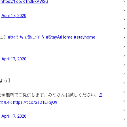
。
https://t.co/K1n3BkVW2G
)
April 17, 2020
に】
#おうちで過ごそう
#StayAtHome
#stayhome
)
April 17, 2020
よう】
間・完全無料でご提供します。みなさんお試しください。
#
タル化
https://t.co/21D1EF3jQ9
)
April 17, 2020