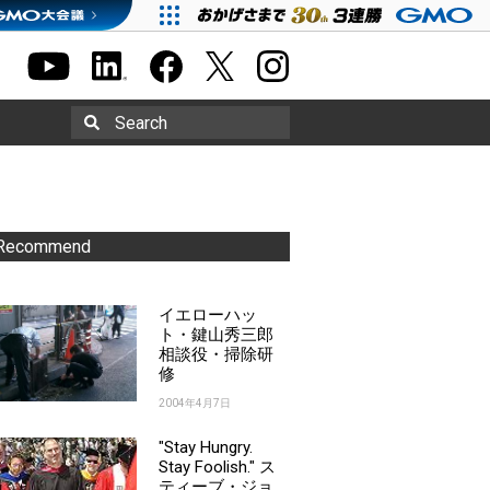
Search
Recommend
イエローハッ
ト・鍵山秀三郎
相談役・掃除研
修
2004年4月7日
"Stay Hungry.
Stay Foolish." ス
ティーブ・ジョ