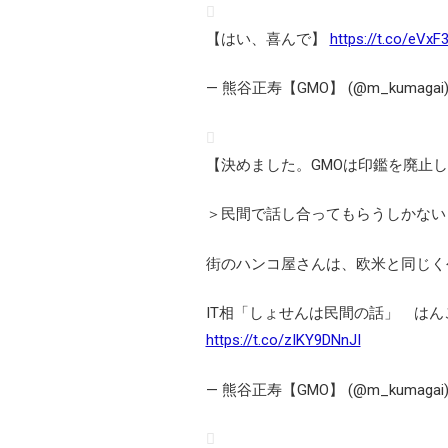
【はい、喜んで】
https://t.co/eVxF
— 熊谷正寿【GMO】 (@m_kumagai
【決めました。GMOは印鑑を廃止
＞民間で話し合ってもらうしかない
街のハンコ屋さんは、欧米と同じく
IT相「しょせんは民間の話」 は
https://t.co/zIKY9DNnJI
— 熊谷正寿【GMO】 (@m_kumagai