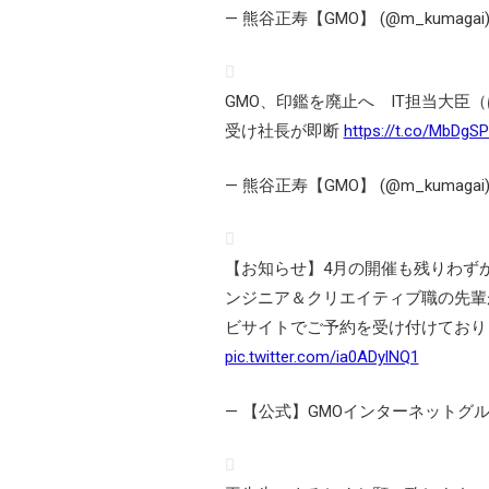
— 熊谷正寿【GMO】 (@m_kumagai
GMO、印鑑を廃止へ IT担当大
受け社長が即断
https://t.co/MbDgS
— 熊谷正寿【GMO】 (@m_kumagai
【お知らせ】4月の開催も残りわずか……
ンジニア＆クリエイティブ職の先輩
ビサイトでご予約を受け付けており
pic.twitter.com/ia0ADylNQ1
— 【公式】GMOインターネットグループ