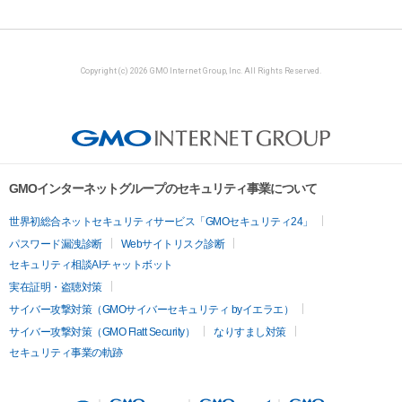
Copyright (c) 2026 GMO Internet Group, Inc. All Rights Reserved.
GMOインターネットグループのセキュリティ事業について
世界初総合ネットセキュリティサービス「GMOセキュリティ24」
パスワード漏洩診断
Webサイトリスク診断
セキュリティ相談AIチャットボット
実在証明・盗聴対策
サイバー攻撃対策（GMOサイバーセキュリティ byイエラエ）
サイバー攻撃対策（GMO Flatt Security）
なりすまし対策
セキュリティ事業の軌跡