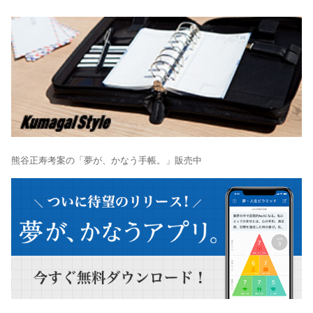
熊谷正寿考案の「夢が、かなう手帳。」販売中