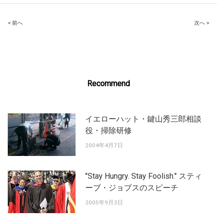
Post
< 前へ
次へ >
navigation
Recommend
イエローハット・鍵山秀三郎相談
役・掃除研修
2004年4月7日
"Stay Hungry. Stay Foolish." スティ
ーブ・ジョブスのスピーチ
2005年9月3日