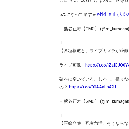
ご自宅に、居るだけなのに、世を救
575になってますｗ
#外出禁止がポ
— 熊谷正寿【GMO】 (@m_kumagai
【各種報道と、ライブカメラが乖離
ライブ画像→
https://t.co/iZaICJO0Y
確かに空いている。しかし、様々な
の？
https://t.co/00AAaLn42U
— 熊谷正寿【GMO】 (@m_kumagai
【医療崩壊＝死者急増。そうならな