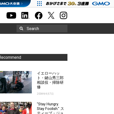
Search
Recommend
イエローハッ
ト・鍵山秀三郎
相談役・掃除研
修
2004年4月7日
"Stay Hungry.
Stay Foolish." ス
ティーブ・ジョ