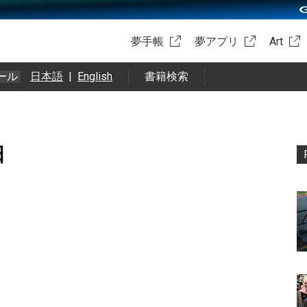
夢手帳
夢アプリ
Art
ール
日本語
|
English
書籍検索
日