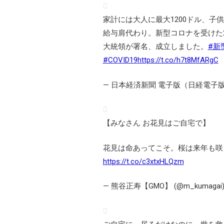
家計には大人に最大1200ドル、子
給与肩代わり。新型コロナを受けた
大統領が署名、成立しました。
#新
#COVID19
https://t.co/h7t8MfARgC
— 日本経済新聞 電子版（日経電子版） (
【みなさん お花見はご自宅で】
花見は命あってこそ。桜は来年も咲
https://t.co/c3xtxHLQzm
— 熊谷正寿【GMO】 (@m_kumagai