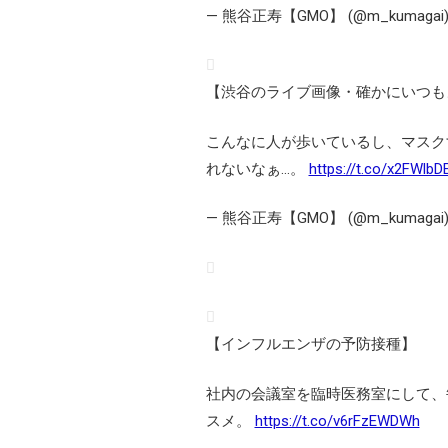
— 熊谷正寿【GMO】 (@m_kumagai
【渋谷のライブ画像・確かにいつも
こんなに人が歩いているし、マスク
れないなぁ…。
https://t.co/x2FWlbD
— 熊谷正寿【GMO】 (@m_kumagai
【インフルエンザの予防接種】
社内の会議室を臨時医務室にして、
スメ。
https://t.co/v6rFzEWDWh