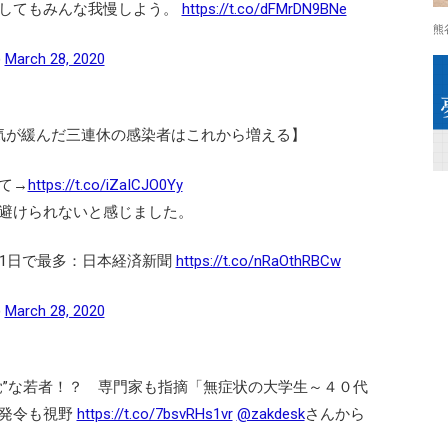
してもみんな我慢しよう。
https://t.co/dFMrDN9BNe
熊
)
March 28, 2020
気が緩んだ三連休の感染者はこれから増える】
て→
https://t.co/iZaICJO0Yy
避けられないと感じました。
、1日で最多：日本経済新聞
https://t.co/nRaOthRBCw
)
March 28, 2020
覚”な若者！？ 専門家も指摘「無症状の大学生～４０代
」発令も視野
https://t.co/7bsvRHs1vr
@zakdesk
さんから