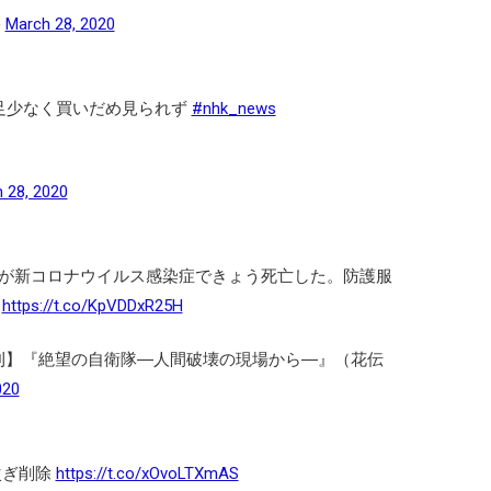
)
March 28, 2020
客足少なく買いだめ見られず
#nhk_news
 28, 2020
が新コロナウイルス感染症できょう死亡した。防護服
」
https://t.co/KpVDDxR25H
宅勝久【新刊】『絶望の自衛隊―人間破壊の現場から―』（花伝
020
次ぎ削除
https://t.co/xOvoLTXmAS