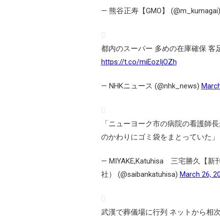
— 熊谷正寿【GMO】 (@m_kumagai
都内のスーパー 多めの在庫確保 
https://t.co/miEozIjOZh
— NHKニュース (@nhk_news)
March
「ニューヨーク市の病院の看護師長
のかわりにゴミ袋をまとっていた
— MIYAKE,Katuhisa 三
社） (@saibankatuhisa)
March 26, 2
武漢で葬儀場に行列 ネットから相