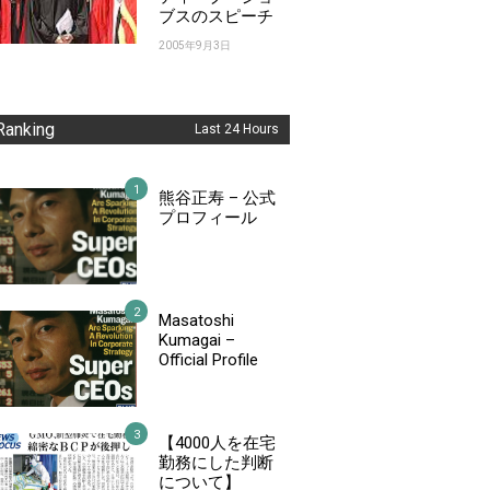
ブスのスピーチ
2005年9月3日
Ranking
Last 24 Hours
熊谷正寿 – 公式
プロフィール
Masatoshi
Kumagai –
Official Profile
【4000人を在宅
勤務にした判断
について】