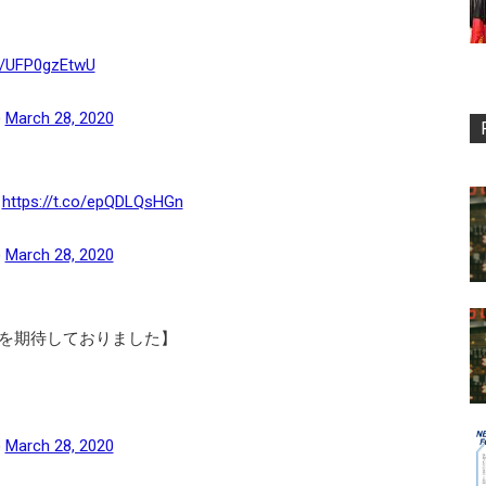
co/UFP0gzEtwU
)
March 28, 2020
】
https://t.co/epQDLQsHGn
)
March 28, 2020
を期待しておりました】
)
March 28, 2020