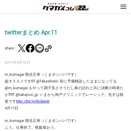
twitterまとめ Apr.11
share：
2011年4月12日
m_kumagai 熊谷正寿（くまポンパパです）
超オススメですRT @Takashiiiiiii: 前に予備検診したままになってる
@m_kumagai もやって調子良さそうだし春の訪れと共に決断の時来た
か⁇RT @takapon_jp: いまから神戸クリニックでレーシック。先ずは検
査です
http://bit.ly/hhdemK
4月11日
m_kumagai 熊谷正寿（くまポンパパです）
ふう。仕事終了。晩飯食おう。