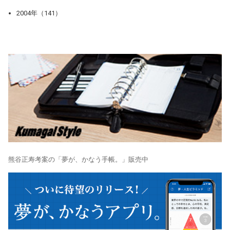
2004年（141）
熊谷正寿考案の「夢が、かなう手帳。」販売中