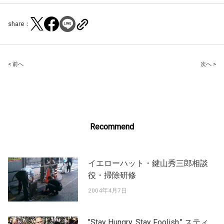
share：
Post
< 前へ
次へ >
navigation
Recommend
イエローハット・鍵山秀三郎相談
役・掃除研修
2004年4月7日
"Stay Hungry. Stay Foolish." スティ