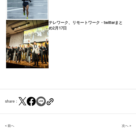
テレワーク、リモートワーク・twitterまと
め2月17日
share：
Post
< 前へ
次へ >
navigation