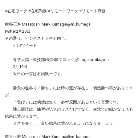
#在宅ワーク #在宅勤務 #リモートワーク #リモート勤務
熊谷正寿 Masatoshi Mark Kumagai@m_kumagai
twitter2月20日
その通り。ビジネスも人生も同じ。
｜引用ツイート
｜
｜青学大陸上競技部(長距離ブロック)@aogaku_rikujyou
｜2月19日
｜今日の一言は石鍋颯一です。
｜
｜勝負の世界で「勝ち」には時の運が存在し、偶然勝つ事があります
が、
｜「負け」には偶然は無く、必ず原因があるという言葉です。
｜陸上競技は、練習や試合のミスだけでなく、生活での細かなミスも
結果に繋がります。
｜ミスを失くし、良い結果に繋がれるようになりましょう！
熊谷正寿 Masatoshi Mark Kumagai@m_kumagai