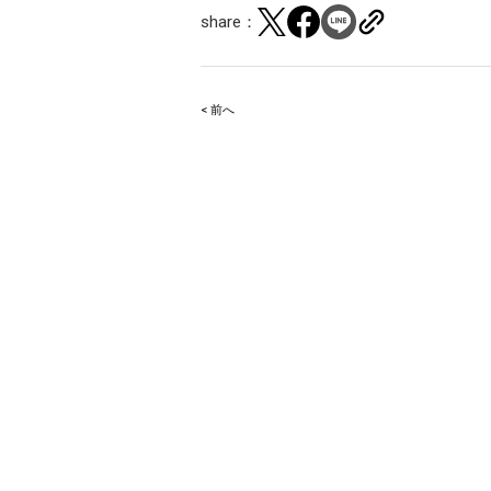
share：
< 前へ
Post
navigation