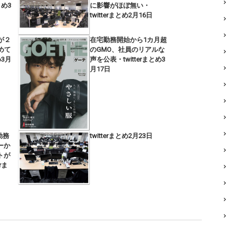
とめ3
に影響がほぼ無い・
twitterまとめ2月16日
が２
在宅勤務開始から1カ月超
めて
のGMO、社員のリアルな
め3月
声を公表・twitterまとめ3
月17日
勤務
twitterまとめ2月23日
ーか
トが
rま