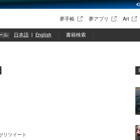
夢手帳
夢アプリ
Art
ール
日本語
|
English
書籍検索
日
aiさんがリツイート