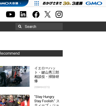
Search
Recommend
イエローハッ
ト・鍵山秀三郎
相談役・掃除研
修
2004年4月7日
"Stay Hungry.
Stay Foolish." ス
ティーブ・ジョ