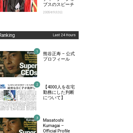
ブスのスピーチ
2005年9月3日
Ranking
Last 24 Hours
熊谷正寿 – 公式
プロフィール
【4000人を在宅
勤務にした判断
について】
Masatoshi
Kumagai –
Official Profile