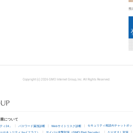
熊
Copyright (c) 2026 GMO Internet Group, Inc. All Rights Reserved.
事業について
セキュリティ相談AIチャットボッ
ティ24」
パスワード漏洩診断
Webサイトリスク診断
ーセキュリティ byイエラエ）
サイバー攻撃対策（GMO Flatt Security）
なりすまし対策