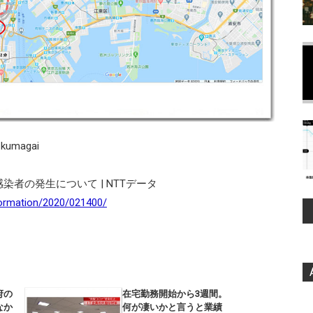
kumagai
者の発生について | NTTデータ
formation/2020/021400/
府の
在宅勤務開始から3週間。
なか
何が凄いかと言うと業績