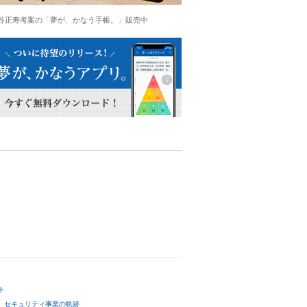
谷正寿考案の「夢が、かなう手帳。」販売中
ト
セキュリティ事業の軌跡