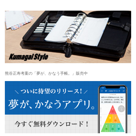
熊谷正寿考案の「夢が、かなう手帳。」販売中