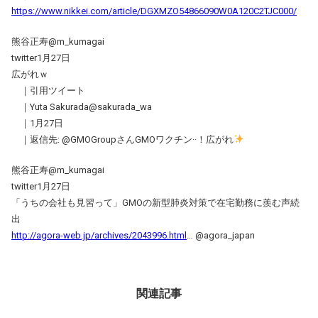
https://www.nikkei.com/article/DGXMZO54866090W0A120C2TJC000/
熊谷正寿@m_kumagai
twitter1月27日
広がれｗ
｜引用ツイート
｜Yuta Sakurada@sakurada_wa
｜1月27日
｜返信先: @GMOGroupさんGMOワクチン··！広がれ
熊谷正寿@m_kumagai
twitter1月27日
「うちの会社も見習って」GMOの新型肺炎対策で在宅勤務に羨む声続
出
http://agora-web.jp/archives/2043996.html
… @agora_japan
関連記事