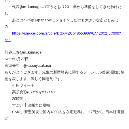
い。
｜代表@m_kumagaiの言うとおり2011年から準備をしてきたわけだ
し、
｜あとはペパボ@pepaboにジョインしたのも大きいなあとしみじ
み。
｜
https://r.nikkei.com/article/DGXMZO54866090W0A120C2TJC000?
s=3
熊谷正寿@m_kumagai
twitter1月27日
高須先生 @katsuyatakasu
ありがとうござます。先生の新型肺炎に関するソーシャル啓蒙活動に敬
意を表します。激しく同意見です。
｜引用ツイート
｜高須克弥@katsuyatakasu
｜20時間
｜すごい
決断力に脱帽
｜GMO、新型肺炎で国内4000人を在宅勤務に 27日から: 日本経済新
聞
｜