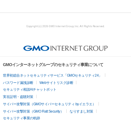
Copyright (c) 2026 GMO Internet Group, Inc. All Rights Reserved.
GMOインターネットグループのセキュリティ事業について
世界初総合ネットセキュリティサービス「GMOセキュリティ24」
パスワード漏洩診断
Webサイトリスク診断
セキュリティ相談AIチャットボット
実在証明・盗聴対策
サイバー攻撃対策（GMOサイバーセキュリティ byイエラエ）
サイバー攻撃対策（GMO Flatt Security）
なりすまし対策
セキュリティ事業の軌跡