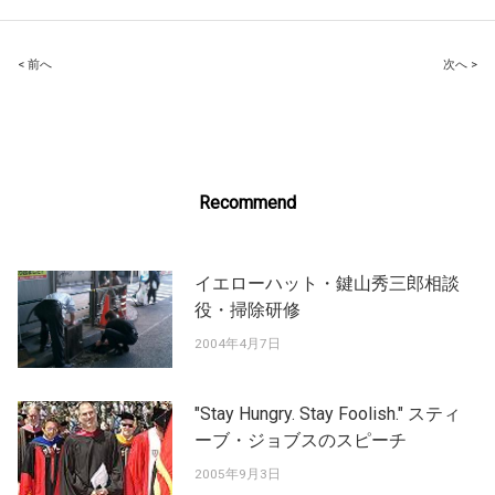
Post
< 前へ
次へ >
navigation
Recommend
イエローハット・鍵山秀三郎相談
役・掃除研修
2004年4月7日
"Stay Hungry. Stay Foolish." スティ
ーブ・ジョブスのスピーチ
2005年9月3日