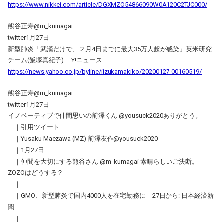
https://www.nikkei.com/article/DGXMZO54866090W0A120C2TJC000/
熊谷正寿@m_kumagai
twitter1月27日
新型肺炎「武漢だけで、２月4日までに最大35万人超が感染」英米研究
チーム(飯塚真紀子) – Y!ニュース
https://news.yahoo.co.jp/byline/iizukamakiko/20200127-00160519/
熊谷正寿@m_kumagai
twitter1月27日
イノベーティブで仲間思いの前澤くん @yousuck2020ありがとう。
｜引用ツイート
｜Yusaku Maezawa (MZ) 前澤友作@yousuck2020
｜1月27日
｜仲間を大切にする熊谷さん @m_kumagai 素晴らしいご決断。
ZOZOはどうする？
｜
｜GMO、新型肺炎で国内4000人を在宅勤務に 27日から: 日本経済新
聞
｜