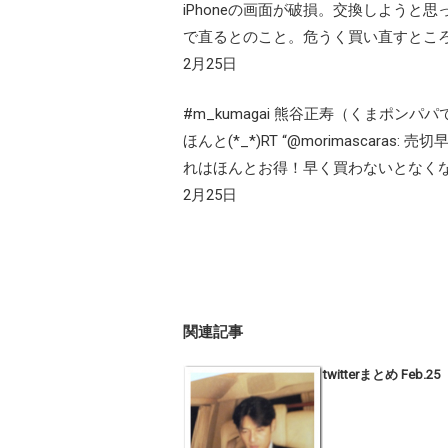
iPhoneの画面が破損。交換しようと
で直るとのこと。危うく買い直すとこ
2月25日
#m_kumagai 熊谷正寿（くまポンパパ
ほんと(*_*)RT “@morimascaras: 
れはほんとお得！早く買わないとなく
2月25日
関連記事
twitterまとめ Feb.25