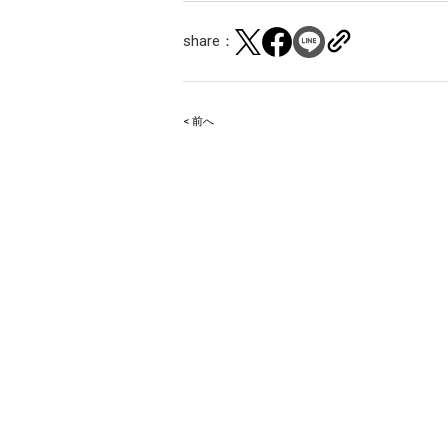
share：
< 前へ
Post
navigation