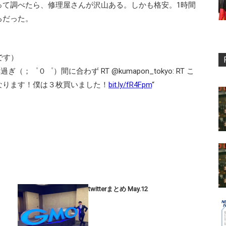
思って調べたら、修理屋さんが沢山ある。しかも格安。1時間
ろだった。
です）
売切早過ぎ（；゜０゜）間に合わず RT @kumapon_tokyo: RT こ
なります！僕は３枚買いました！
bit.ly/fR4Fpm
“
twitterまとめ May.12