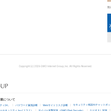
熊
Copyright (c) 2026 GMO Internet Group, Inc. All Rights Reserved.
事業について
セキュリティ相談AIチャットボッ
ティ24」
パスワード漏洩診断
Webサイトリスク診断
ーセキュリティ byイエラエ）
サイバー攻撃対策（GMO Flatt Security）
なりすまし対策