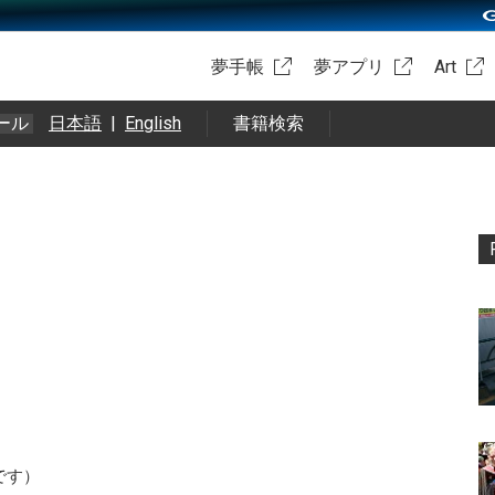
夢手帳
夢アプリ
Art
ール
日本語
|
English
書籍検索
です）