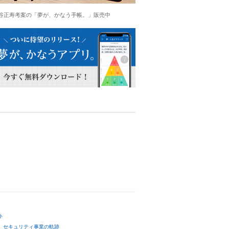
谷正寿考案の「夢が、かなう手帳。」販売中
ト
セキュリティ事業の軌跡