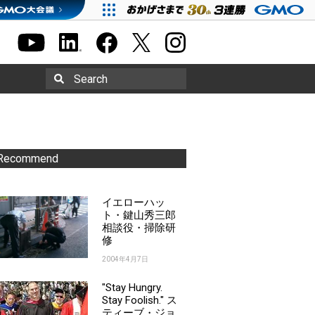
Search
Recommend
イエローハッ
ト・鍵山秀三郎
相談役・掃除研
修
2004年4月7日
"Stay Hungry.
Stay Foolish." ス
ティーブ・ジョ