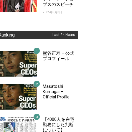
ブスのスピーチ
2005年9月3日
Ranking
Last 24 Hours
熊谷正寿 – 公式
プロフィール
Masatoshi
Kumagai –
Official Profile
【4000人を在宅
勤務にした判断
について】