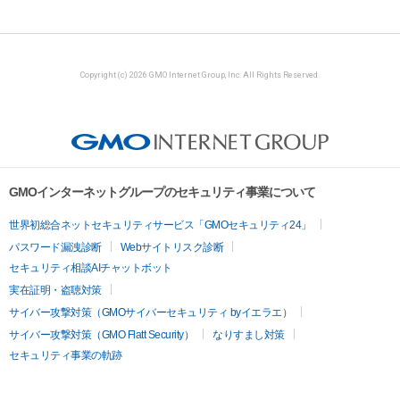
Copyright (c) 2026 GMO Internet Group, Inc. All Rights Reserved.
GMOインターネットグループのセキュリティ事業について
世界初総合ネットセキュリティサービス「GMOセキュリティ24」
パスワード漏洩診断
Webサイトリスク診断
セキュリティ相談AIチャットボット
実在証明・盗聴対策
サイバー攻撃対策（GMOサイバーセキュリティ byイエラエ）
サイバー攻撃対策（GMO Flatt Security）
なりすまし対策
セキュリティ事業の軌跡