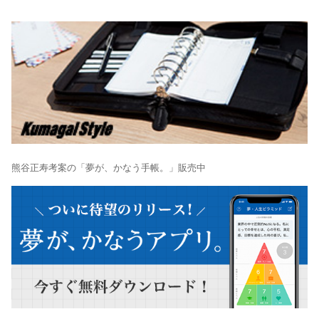
熊谷正寿考案の「夢が、かなう手帳。」販売中