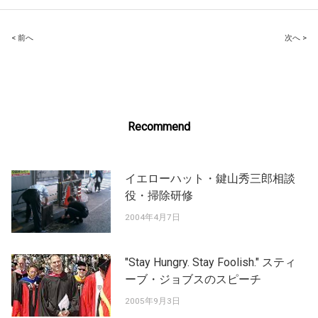
Post
< 前へ
次へ >
navigation
Recommend
イエローハット・鍵山秀三郎相談
役・掃除研修
2004年4月7日
"Stay Hungry. Stay Foolish." スティ
ーブ・ジョブスのスピーチ
2005年9月3日