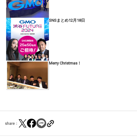
SNSまとめ12月18日
Merry Christmas！
share：