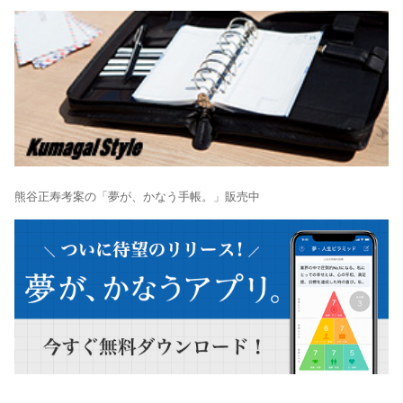
熊谷正寿考案の「夢が、かなう手帳。」販売中