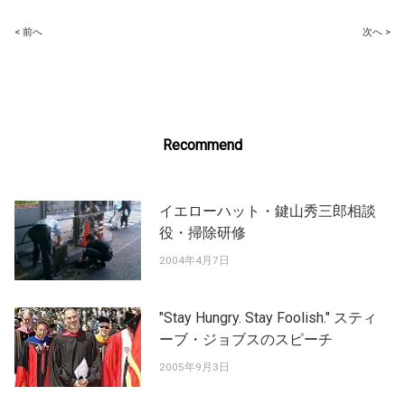
Post
< 前へ
次へ >
navigation
Recommend
イエローハット・鍵山秀三郎相談
役・掃除研修
2004年4月7日
"Stay Hungry. Stay Foolish." スティ
ーブ・ジョブスのスピーチ
2005年9月3日