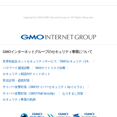
Copyright (c) 2026 GMO Internet Group, Inc. All Rights Reserved.
GMOインターネットグループのセキュリティ事業について
世界初総合ネットセキュリティサービス「GMOセキュリティ24」
パスワード漏洩診断
Webサイトリスク診断
セキュリティ相談AIチャットボット
実在証明・盗聴対策
サイバー攻撃対策（GMOサイバーセキュリティ byイエラエ）
サイバー攻撃対策（GMO Flatt Security）
なりすまし対策
セキュリティ事業の軌跡