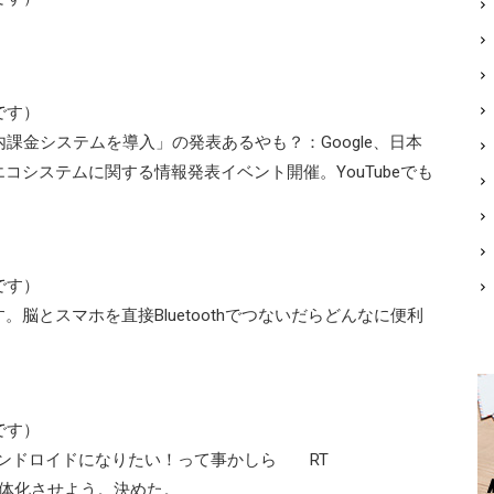
です）
プリ内課金システムを導入」の発表あるやも？：Google、日本
細及びエコシステムに関する情報発表イベント開催。YouTubeでも
です）
脳とスマホを直接Bluetoothでつないだらどんなに便利
です）
: 早くアンドロイドになりたい！って事かしら RT
を一体化させよう。決めた。