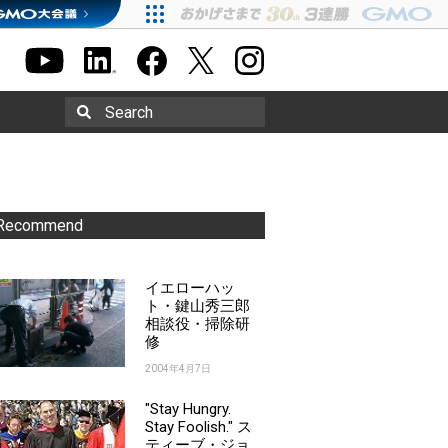
Search
Recommend
イエローハッ
ト・鍵山秀三郎
相談役・掃除研
修
2004年4月7日
"Stay Hungry.
Stay Foolish." ス
ティーブ・ジョ