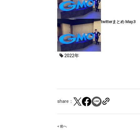
twitterまとめ May.3
2022年
share：
< 前へ
Post
navigation