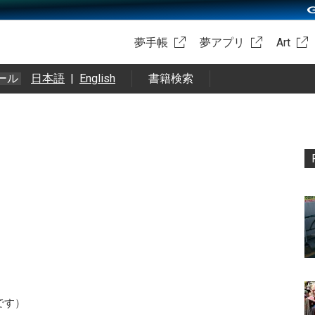
夢手帳
夢アプリ
Art
ール
日本語
|
English
書籍検索
です）