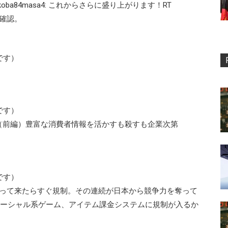
ba84masa4: これからさらに盛り上がります！RT
再確認。
です）
です）
（前編）豊富な消費者情報を活かすも殺すも企業次第
です）
も盛り上がって来たらすぐ規制。その連続が日本から競争力を奪って
ki: ソーシャル系ゲーム、アイテム課金システムに規制が入るか