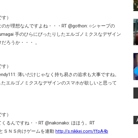
です）
理想なんですよね・・・RT @gothon: ○シャープの
umagai 手のひらにぴったりしたエルゴノミクスなデザイン
だろうか・・・ 。
です）
ndy111: 薄いだけじゃなく持ち易さの追求も大事ですね。
ぴったりしたエルゴノミクスなデザインのスマホが欲しいと思って
です）
ですね・・RT @nakonako: ほほう。RT
、家庭用とＳＮＳ向けゲームを連動
http://s.nikkei.com/ffpA4b