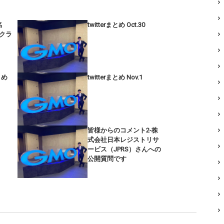
名
twitterまとめ Oct.30
プクラ
まとめ
twitterまとめ Nov.1
皆様からのコメント2-株
式会社日本レジストリサ
ービス（JPRS）さんへの
公開質問です