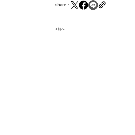
share：
< 前へ
Post
navigation