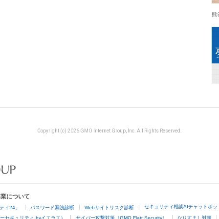
熊
Copyright (c) 2026 GMO Internet Group, Inc. All Rights Reserved.
事業について
セキュリティ相談AIチャットボッ
ティ24」
パスワード漏洩診断
Webサイトリスク診断
ーセキュリティ byイエラエ）
サイバー攻撃対策（GMO Flatt Security）
なりすまし対策