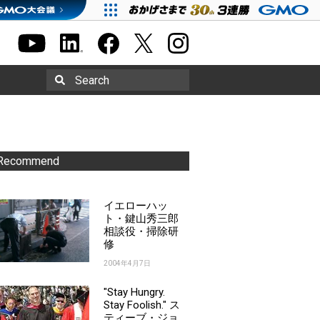
Search
Recommend
イエローハッ
ト・鍵山秀三郎
相談役・掃除研
修
2004年4月7日
"Stay Hungry.
Stay Foolish." ス
ティーブ・ジョ