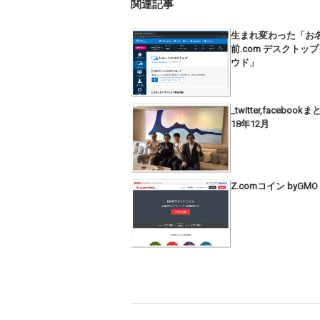
関連記事
生まれ変わった「お
前.com デスクトッ
ウド」
_twitter,facebook
18年12月
Z.comコイン byGMO