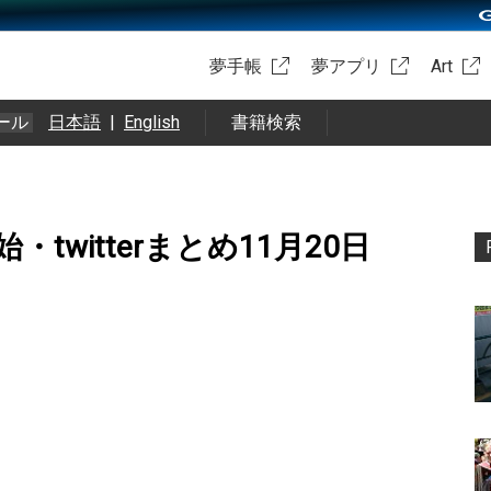
夢手帳
夢アプリ
Art
ール
日本語
|
English
書籍検索
twitterまとめ11月20日