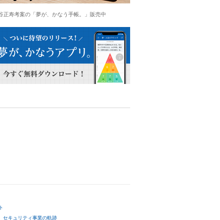
谷正寿考案の「夢が、かなう手帳。」販売中
ト
セキュリティ事業の軌跡